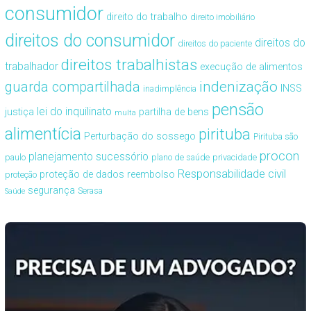
consumidor
direito do trabalho
direito imobiliário
direitos do consumidor
direitos do
direitos do paciente
direitos trabalhistas
trabalhador
execução de alimentos
guarda compartilhada
indenização
INSS
inadimplência
pensão
lei do inquilinato
justiça
partilha de bens
multa
alimentícia
pirituba
Perturbação do sossego
Pirituba são
procon
planejamento sucessório
paulo
plano de saúde
privacidade
Responsabilidade civil
proteção de dados
reembolso
proteção
segurança
Serasa
Saúde