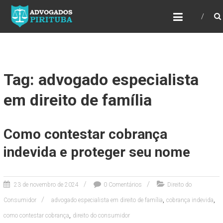
ADVOGADOS PIRITUBA
Precisando de advogado? Entre em contato!
Fazemos toda a assessoria que você
necessita em seu caso. Para saber mais
como podemos te ajudar, entre em contato e
informe-nos a sua necessidade.
Tag: advogado especialista
em direito de família
Como contestar cobrança
indevida e proteger seu nome
23 de novembro de 2024
0 Comentários
Direito do
,
,
Consumidor
advogado especialista em direito de família
cobrança indevida
,
como contestar cobrança
direito do consumidor