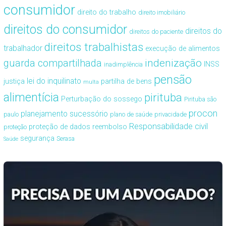
consumidor
direito do trabalho
direito imobiliário
direitos do consumidor
direitos do
direitos do paciente
direitos trabalhistas
trabalhador
execução de alimentos
guarda compartilhada
indenização
INSS
inadimplência
pensão
lei do inquilinato
justiça
partilha de bens
multa
alimentícia
pirituba
Perturbação do sossego
Pirituba são
procon
planejamento sucessório
paulo
plano de saúde
privacidade
Responsabilidade civil
proteção de dados
reembolso
proteção
segurança
Serasa
Saúde