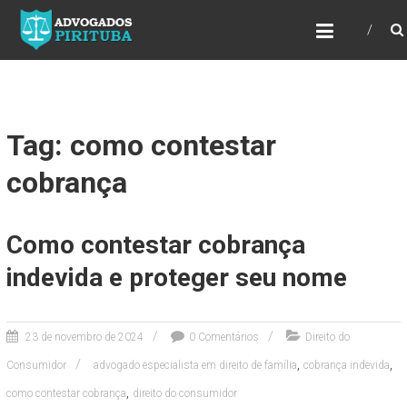
ADVOGADOS PIRITUBA
Precisando de advogado? Entre em contato!
Fazemos toda a assessoria que você
necessita em seu caso. Para saber mais
como podemos te ajudar, entre em contato e
informe-nos a sua necessidade.
Tag: como contestar
cobrança
Como contestar cobrança
indevida e proteger seu nome
23 de novembro de 2024
0 Comentários
Direito do
,
,
Consumidor
advogado especialista em direito de família
cobrança indevida
,
como contestar cobrança
direito do consumidor