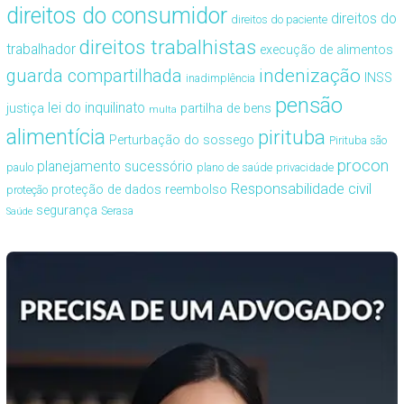
direitos do consumidor
direitos do
direitos do paciente
direitos trabalhistas
trabalhador
execução de alimentos
guarda compartilhada
indenização
INSS
inadimplência
pensão
lei do inquilinato
justiça
partilha de bens
multa
alimentícia
pirituba
Perturbação do sossego
Pirituba são
procon
planejamento sucessório
paulo
plano de saúde
privacidade
Responsabilidade civil
proteção de dados
reembolso
proteção
segurança
Serasa
Saúde