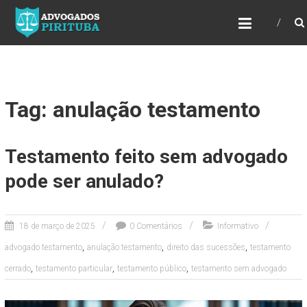
ADVOGADOS PIRITUBA
Precisando de advogado? Entre em contato!
Fazemos toda a assessoria que você
necessita em seu caso. Para saber mais
como podemos te ajudar, entre em contato e
informe-nos a sua necessidade.
Tag: anulação testamento
Testamento feito sem advogado
pode ser anulado?
18 de março de 2025
0 Comentários
Informativo
,
,
,
advogado testamento
anulação testamento
direito das sucessões
testamento
,
,
,
cerrado
testamento particular
testamento público
testamento sem advogado