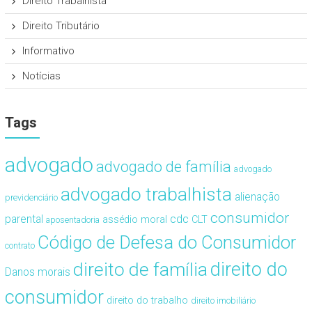
Direito Trabalhista
Direito Tributário
Informativo
Notícias
Tags
advogado
advogado de família
advogado
advogado trabalhista
alienação
previdenciário
consumidor
cdc
parental
assédio moral
CLT
aposentadoria
Código de Defesa do Consumidor
contrato
direito de família
direito do
Danos morais
consumidor
direito do trabalho
direito imobiliário