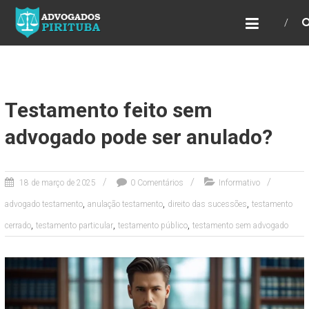
ADVOGADOS PIRITUBA
Precisando de advogado? Entre em contato!
Fazemos toda a assessoria que você
necessita em seu caso. Para saber mais
como podemos te ajudar, entre em contato e
informe-nos a sua necessidade.
Testamento feito sem
advogado pode ser anulado?
18 de março de 2025
0 Comentários
Informativo
,
,
,
advogado testamento
anulação testamento
direito das sucessões
testamento
,
,
,
cerrado
testamento particular
testamento público
testamento sem advogado