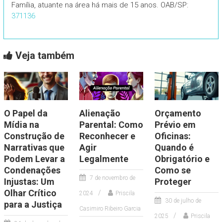
Família, atuante na área há mais de 15 anos. OAB/SP:
371136
Veja também
O Papel da
Alienação
Orçamento
Mídia na
Parental: Como
Prévio em
Construção de
Reconhecer e
Oficinas:
Narrativas que
Agir
Quando é
Podem Levar a
Legalmente
Obrigatório e
Condenações
Como se
7 de novembro de
Injustas: Um
Proteger
Olhar Crítico
2024
Priscila
30 de julho de
para a Justiça
Casimiro Ribeiro Garcia
2025
Priscila