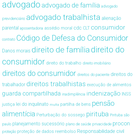
advogado
advogado de família
advogado
advogado trabalhista
alienação
previdenciário
consumidor
cdc
parental
assédio moral
CLT
aposentadoria
Código de Defesa do Consumidor
contrato
direito de família
direito do
Danos morais
consumidor
direito do trabalho
direito imobiliário
direitos do consumidor
direitos do
direitos do paciente
direitos trabalhistas
trabalhador
execução de alimentos
guarda compartilhada
indenização
INSS
inadimplência
pensão
lei do inquilinato
justiça
partilha de bens
multa
alimentícia
pirituba
Perturbação do sossego
Pirituba são
procon
planejamento sucessório
paulo
plano de saúde
privacidade
Responsabilidade civil
proteção de dados
reembolso
proteção