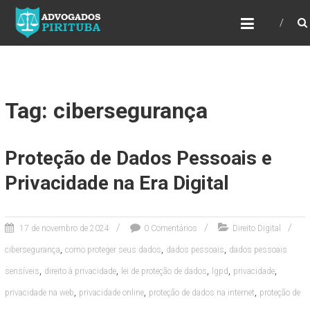
ADVOGADOS PIRITUBA
Precisando de advogado? Entre em contato!
Fazemos toda a assessoria que você
necessita em seu caso. Para saber mais
como podemos te ajudar, entre em contato e
informe-nos a sua necessidade.
Tag: cibersegurança
Proteção de Dados Pessoais e
Privacidade na Era Digital
17 de novembro de 2024
0 Comentários
Direito Digital
,
,
,
cibersegurança
como proteger seus dados
dados pessoais
dados pessoais
,
,
,
,
,
sensíveis
direito à privacidade
lei de proteção de dados
lgpd
privacidade
,
,
,
privacidade na web
privacidade online
proteção de dados na internet
proteção de