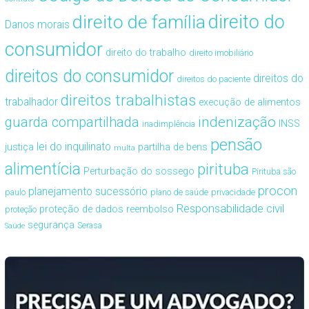
direito de família
direito do
Danos morais
consumidor
direito do trabalho
direito imobiliário
direitos do consumidor
direitos do
direitos do paciente
direitos trabalhistas
trabalhador
execução de alimentos
guarda compartilhada
indenização
INSS
inadimplência
pensão
lei do inquilinato
justiça
partilha de bens
multa
alimentícia
pirituba
Perturbação do sossego
Pirituba são
procon
planejamento sucessório
paulo
plano de saúde
privacidade
Responsabilidade civil
proteção de dados
reembolso
proteção
segurança
Serasa
Saúde