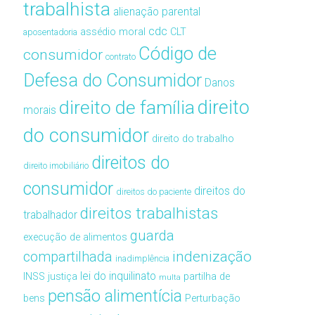
trabalhista
alienação parental
cdc
assédio moral
CLT
aposentadoria
Código de
consumidor
contrato
Defesa do Consumidor
Danos
direito de família
direito
morais
do consumidor
direito do trabalho
direitos do
direito imobiliário
consumidor
direitos do
direitos do paciente
direitos trabalhistas
trabalhador
guarda
execução de alimentos
compartilhada
indenização
inadimplência
lei do inquilinato
INSS
justiça
partilha de
multa
pensão alimentícia
bens
Perturbação