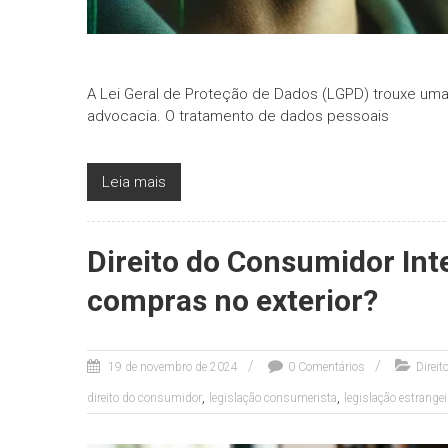
A Lei Geral de Proteção de Dados (LGPD) trouxe uma 
advocacia. O tratamento de dados pessoais
Leia mais
Direito do Consumidor Int
compras no exterior?
19 de novembro de 2024
0 Comentários
Direi
,
,
direito do consumidor
legislação consumerista
legislação estrangei