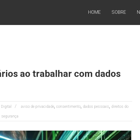
HOME
SOBRE
N
rios ao trabalhar com dados
,
,
,
 Digital
aviso de privacidade
consentimento
dados pessoais
direitos do
,
segurança