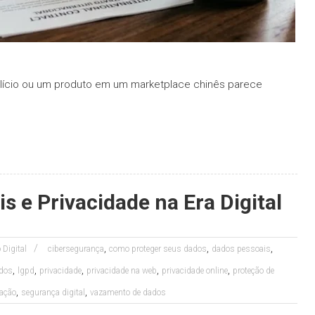
lício ou um produto em um marketplace chinês parece
 e Privacidade na Era Digital
,
,
,
o Digital
cibersegurança
como proteger seus dados
dados pessoais
,
,
,
,
,
ados
lgpd
privacidade
privacidade na web
privacidade online
proteção de
,
,
ação
segurança digital
vazamento de dados