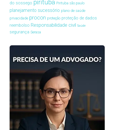
pirituba
do sossego
Pirituba são paulo
planejamento sucessório
plano de saúde
procon
proteção de dados
privacidade
proteção
Responsabilidade civil
reembolso
Saúde
segurança
Serasa