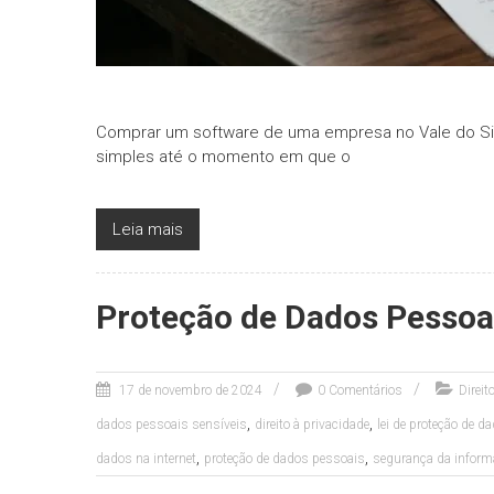
Comprar um software de uma empresa no Vale do Si
simples até o momento em que o
Leia mais
Proteção de Dados Pessoais
17 de novembro de 2024
0 Comentários
Direit
,
,
dados pessoais sensíveis
direito à privacidade
lei de proteção de d
,
,
dados na internet
proteção de dados pessoais
segurança da inform