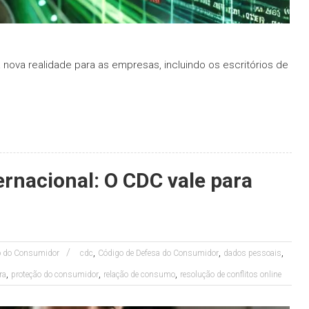
nova realidade para as empresas, incluindo os escritórios de
ernacional: O CDC vale para
,
,
,
to do Consumidor
cdc
Código de Defesa do Consumidor
dados pessoais
,
,
,
ra
proteção do consumidor
relação de consumo
resolução de conflitos online