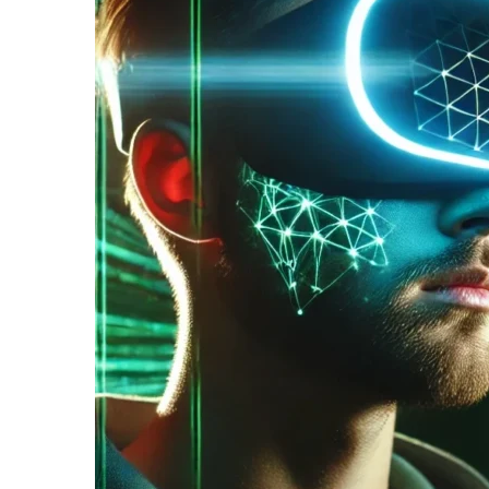
informe-nos
a sua
necessidade.