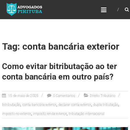
ADVOGADOS PIRITUBA
Precisando de advogado? Entre em contato!
Fazemos toda a assessoria que você
necessita em seu caso. Para saber mais
como podemos te ajudar, entre em contato e
informe-nos a sua necessidade.
Tag: conta bancária exterior
Como evitar bitributação ao ter
conta bancária em outro país?
15 de maio de 2025
0 Comentários
Direito Tributário
,
,
,
,
bitributação
conta bancária exterior
declarar conta exterior
dupla tributação
,
,
imposto no exterior
imposto renda exterior
tributação internacional