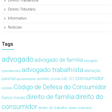
Direito Trabalhista
Direito Tributário
Informativo
Notícias
Tags
advogado
advogado de família
advogado
advogado trabalhista
alienação
previdenciário
consumidor
cdc
parental
assédio moral
CLT
aposentadoria
Código de Defesa do Consumidor
contrato
direito de família
direito do
Danos morais
consumidor
direito do trabalho
direito imobiliário