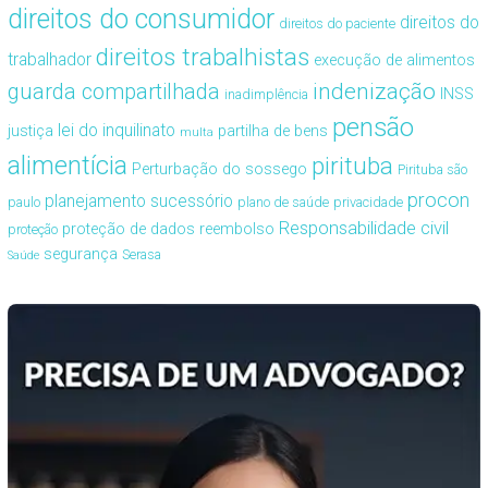
direitos do consumidor
direitos do
direitos do paciente
direitos trabalhistas
trabalhador
execução de alimentos
guarda compartilhada
indenização
INSS
inadimplência
pensão
lei do inquilinato
justiça
partilha de bens
multa
alimentícia
pirituba
Perturbação do sossego
Pirituba são
procon
planejamento sucessório
paulo
plano de saúde
privacidade
Responsabilidade civil
proteção de dados
reembolso
proteção
segurança
Serasa
Saúde