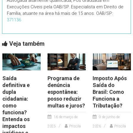
Advogada altamente qualificada, Pós Graduada em
Execuções Cíveis pela OAB/SP. Especialista em Direito de
Família, atuante na área há mais de 15 anos. OAB/SP:
371136
Veja também
Saída
Programa de
Imposto Após
definitiva e
denúncia
Saída do
dupla
espontânea:
Brasil: Como
cidadania:
posso reduzir
Funciona a
como
multas e juros?
Tributação?
funciona?
16 de março de
9 de junho de
Entenda os
impactos
2025
Priscila
2026
Priscila
jurídicos e