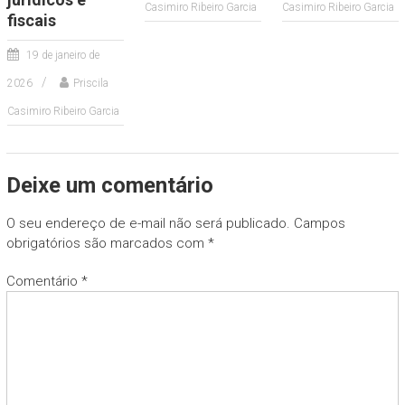
Casimiro Ribeiro Garcia
Casimiro Ribeiro Garcia
fiscais
19 de janeiro de
2026
Priscila
Casimiro Ribeiro Garcia
Deixe um comentário
O seu endereço de e-mail não será publicado.
Campos
obrigatórios são marcados com
*
Comentário
*