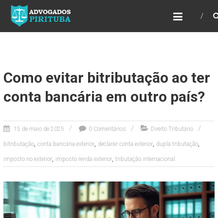
ADVOGADOS PIRITUBA
Precisando de advogado? Entre em contato!
Fazemos toda a assessoria que você
necessita em seu caso. Para saber mais
como podemos te ajudar, entre em contato e
informe-nos a sua necessidade.
Como evitar bitributação ao ter
conta bancária em outro país?
15 de maio de 2025
0 Comentários
Direito Tributário
,
,
,
,
bitributação
conta bancária exterior
declarar conta exterior
dupla tributação
,
,
imposto no exterior
imposto renda exterior
tributação internacional