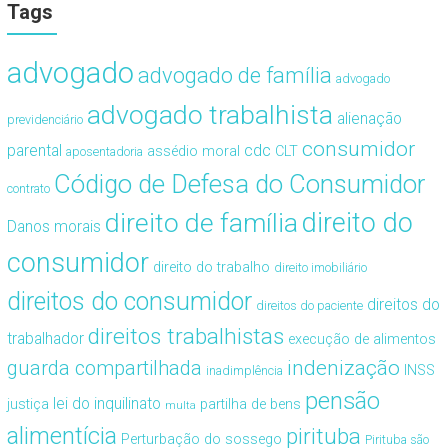
Tags
advogado
advogado de família
advogado
advogado trabalhista
alienação
previdenciário
consumidor
cdc
parental
assédio moral
CLT
aposentadoria
Código de Defesa do Consumidor
contrato
direito de família
direito do
Danos morais
consumidor
direito do trabalho
direito imobiliário
direitos do consumidor
direitos do
direitos do paciente
direitos trabalhistas
trabalhador
execução de alimentos
guarda compartilhada
indenização
INSS
inadimplência
pensão
lei do inquilinato
justiça
partilha de bens
multa
alimentícia
pirituba
Perturbação do sossego
Pirituba são