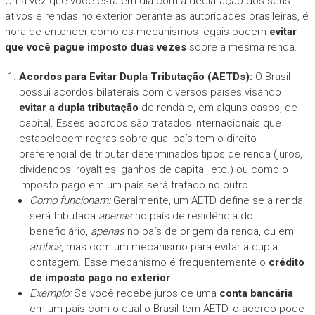
Uma vez que você está em dia com a declaração dos seus
ativos e rendas no exterior perante as autoridades brasileiras, é
hora de entender como os mecanismos legais podem
evitar
que você pague imposto duas vezes
sobre a mesma renda.
Acordos para Evitar Dupla Tributação (AETDs):
O Brasil
possui acordos bilaterais com diversos países visando
evitar a dupla tributação
de renda e, em alguns casos, de
capital. Esses acordos são tratados internacionais que
estabelecem regras sobre qual país tem o direito
preferencial de tributar determinados tipos de renda (juros,
dividendos, royalties, ganhos de capital, etc.) ou como o
imposto pago em um país será tratado no outro.
Como funcionam:
Geralmente, um AETD define se a renda
será tributada
apenas
no país de residência do
beneficiário,
apenas
no país de origem da renda, ou em
ambos
, mas com um mecanismo para evitar a dupla
contagem. Esse mecanismo é frequentemente o
crédito
de imposto pago no exterior
.
Exemplo:
Se você recebe juros de uma
conta bancária
em um país com o qual o Brasil tem AETD, o acordo pode