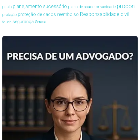
procon
planejamento sucessório
paulo
plano de saúde
privacidade
Responsabilidade civil
proteção de dados
reembolso
proteção
segurança
Serasa
Saúde