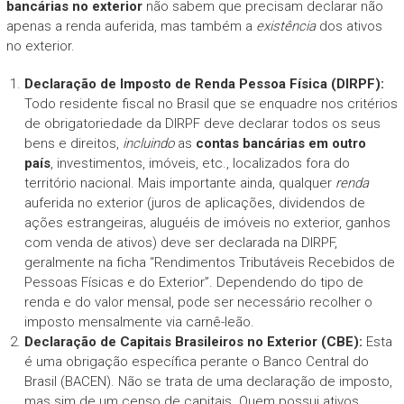
bancárias no exterior
não sabem que precisam declarar não
apenas a renda auferida, mas também a
existência
dos ativos
no exterior.
Declaração de Imposto de Renda Pessoa Física (DIRPF):
Todo residente fiscal no Brasil que se enquadre nos critérios
de obrigatoriedade da DIRPF deve declarar todos os seus
bens e direitos,
incluindo
as
contas bancárias em outro
país
, investimentos, imóveis, etc., localizados fora do
território nacional. Mais importante ainda, qualquer
renda
auferida no exterior (juros de aplicações, dividendos de
ações estrangeiras, aluguéis de imóveis no exterior, ganhos
com venda de ativos) deve ser declarada na DIRPF,
geralmente na ficha “Rendimentos Tributáveis Recebidos de
Pessoas Físicas e do Exterior”. Dependendo do tipo de
renda e do valor mensal, pode ser necessário recolher o
imposto mensalmente via carnê-leão.
Declaração de Capitais Brasileiros no Exterior (CBE):
Esta
é uma obrigação específica perante o Banco Central do
Brasil (BACEN). Não se trata de uma declaração de imposto,
mas sim de um censo de capitais. Quem possui ativos