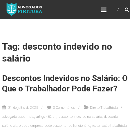
ADVOGADOS PIRITUBA
Precisando de advogado? Entre em contato!
Fazemos toda a assessoria que você
necessita em seu caso. Para saber mais
como podemos te ajudar, entre em contato e
informe-nos a sua necessidade.
Tag: desconto indevido no
salário
Descontos Indevidos no Salário: O
Que o Trabalhador Pode Fazer?
31 de julho de 2025
0 Comentários
Direito Trabalhista
,
,
,
advogado trabalhista
artigo 462 clt
desconto indevido no salário
desconto
,
,
salário clt
o que a empresa pode descontar do funcionário
reclamação trabalhista