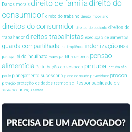
direito de família
direito do
Danos morais
consumidor
direito do trabalho
direito imobiliário
direitos do consumidor
direitos do
direitos do paciente
direitos trabalhistas
trabalhador
execução de alimentos
guarda compartilhada
indenização
INSS
inadimplência
pensão
lei do inquilinato
justiça
partilha de bens
multa
alimentícia
pirituba
Perturbação do sossego
Pirituba são
procon
planejamento sucessório
paulo
plano de saúde
privacidade
Responsabilidade civil
proteção de dados
reembolso
proteção
segurança
Serasa
Saúde