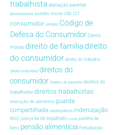
trabalhista
alienação parental
cdc
assédio moral
CLT
aposentadoria
Código de
consumidor
contrato
Defesa do Consumidor
Danos
direito de família
direito
morais
do consumidor
direito do trabalho
direitos do
direito imobiliário
consumidor
direitos do
direitos do paciente
direitos trabalhistas
trabalhador
guarda
execução de alimentos
compartilhada
indenização
inadimplência
lei do inquilinato
INSS
justiça
partilha de
multa
pensão alimentícia
bens
Perturbação