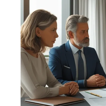
informe-nos
a sua
necessidade.