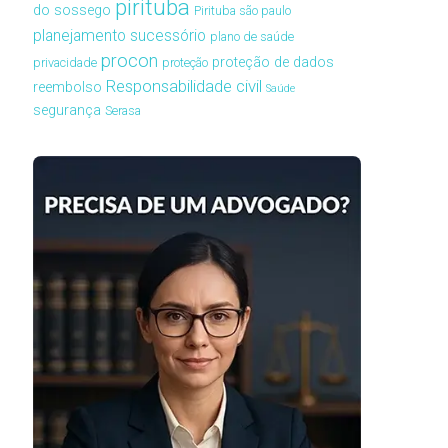
pirituba
do sossego
Pirituba são paulo
planejamento sucessório
plano de saúde
procon
proteção de dados
privacidade
proteção
Responsabilidade civil
reembolso
Saúde
segurança
Serasa