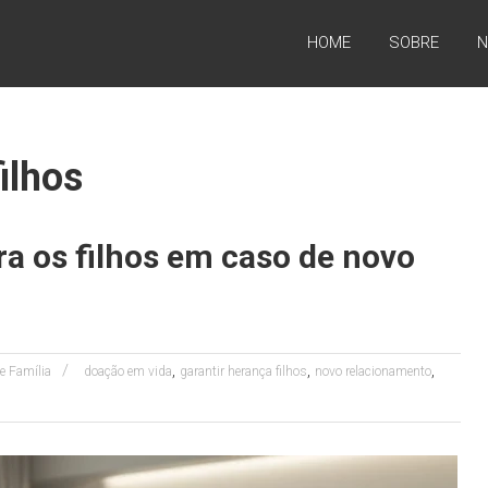
HOME
SOBRE
N
ilhos
a os filhos em caso de novo
,
,
,
de Família
doação em vida
garantir herança filhos
novo relacionamento