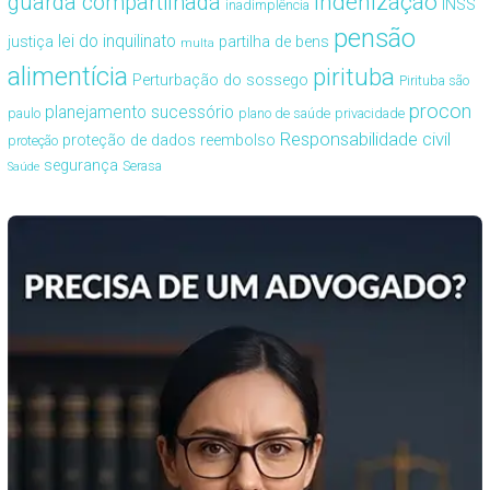
guarda compartilhada
indenização
INSS
inadimplência
pensão
lei do inquilinato
justiça
partilha de bens
multa
alimentícia
pirituba
Perturbação do sossego
Pirituba são
procon
planejamento sucessório
paulo
plano de saúde
privacidade
Responsabilidade civil
proteção de dados
reembolso
proteção
segurança
Serasa
Saúde