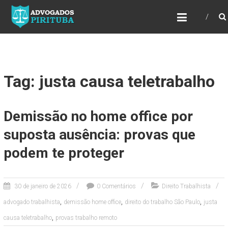
ADVOGADOS PIRITUBA
Precisando de advogado? Entre em contato!
Fazemos toda a assessoria que você
necessita em seu caso. Para saber mais
como podemos te ajudar, entre em contato e
informe-nos a sua necessidade.
Tag: justa causa teletrabalho
Demissão no home office por
suposta ausência: provas que
podem te proteger
30 de janeiro de 2026
0 Comentários
Direito Trabalhista
,
,
,
advogado trabalhista
demissão home office
direito do trabalho São Paulo
justa
,
causa teletrabalho
provas trabalho remoto