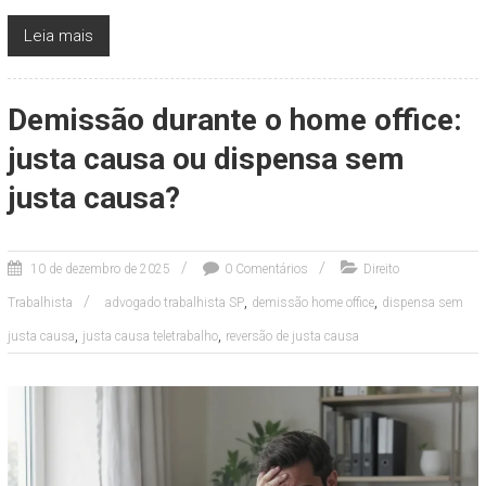
Leia mais
Demissão durante o home office:
justa causa ou dispensa sem
justa causa?
10 de dezembro de 2025
0 Comentários
Direito
,
,
Trabalhista
advogado trabalhista SP
demissão home office
dispensa sem
,
,
justa causa
justa causa teletrabalho
reversão de justa causa