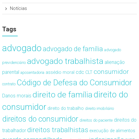
Notícias
Tags
advogado
advogado de família
advogado
advogado trabalhista
alienação
previdenciário
consumidor
cdc
parental
assédio moral
CLT
aposentadoria
Código de Defesa do Consumidor
contrato
direito de família
direito do
Danos morais
consumidor
direito do trabalho
direito imobiliário
direitos do consumidor
direitos do
direitos do paciente
direitos trabalhistas
trabalhador
execução de alimentos