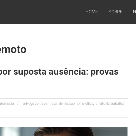
HOME
SOBRE
N
remoto
por suposta ausência: provas
,
,
rabalhista
advogado trabalhista
demissão home office
direito do trabalho