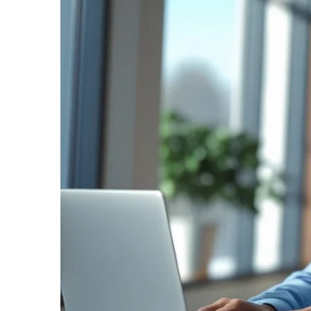
informe-nos
a sua
necessidade.