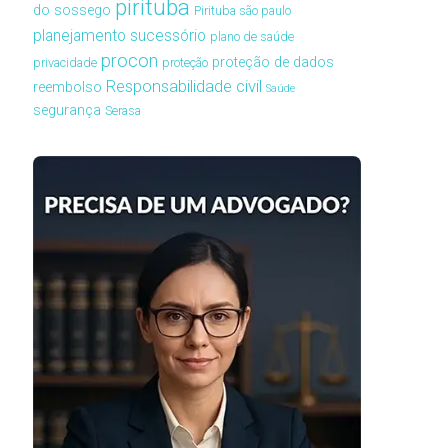
pirituba
do sossego
Pirituba são paulo
planejamento sucessório
plano de saúde
procon
proteção de dados
privacidade
proteção
Responsabilidade civil
reembolso
Saúde
segurança
Serasa