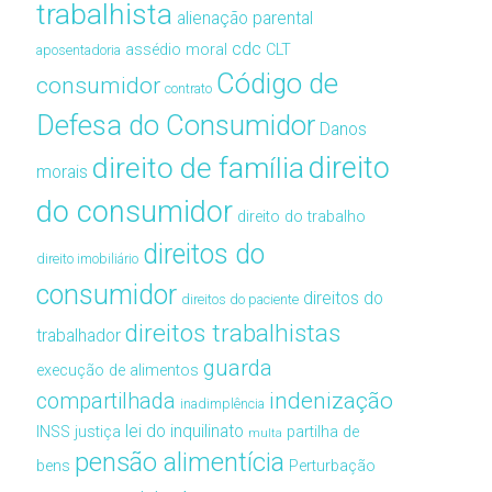
trabalhista
alienação parental
cdc
assédio moral
CLT
aposentadoria
Código de
consumidor
contrato
Defesa do Consumidor
Danos
direito de família
direito
morais
do consumidor
direito do trabalho
direitos do
direito imobiliário
consumidor
direitos do
direitos do paciente
direitos trabalhistas
trabalhador
guarda
execução de alimentos
compartilhada
indenização
inadimplência
lei do inquilinato
INSS
justiça
partilha de
multa
pensão alimentícia
bens
Perturbação