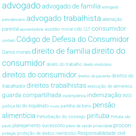
advogado
advogado de família
advogado
advogado trabalhista
alienação
previdenciário
consumidor
cdc
parental
assédio moral
CLT
aposentadoria
Código de Defesa do Consumidor
contrato
direito de família
direito do
Danos morais
consumidor
direito do trabalho
direito imobiliário
direitos do consumidor
direitos do
direitos do paciente
direitos trabalhistas
trabalhador
execução de alimentos
guarda compartilhada
indenização
INSS
inadimplência
pensão
lei do inquilinato
justiça
partilha de bens
multa
alimentícia
pirituba
Perturbação do sossego
Pirituba são
procon
planejamento sucessório
paulo
plano de saúde
privacidade
Responsabilidade civil
proteção de dados
reembolso
proteção