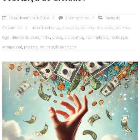
25 de dezembro de 2024
0 Comentários
Direito do
,
,
,
Consumidor
ação de cobrança
advogado
cobrança de dívidas
cobrança
,
,
,
,
,
legal
direitos do consumidor
dívida
dívida ativa
inadimplência
notificação
,
,
extrajudicial
protesto
recuperação de crédito