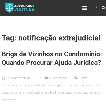
ADVOGADOS PIRITUBA
Precisando de advogado? Entre em contato!
Fazemos toda a assessoria que você
necessita em seu caso. Para saber mais
como podemos te ajudar, entre em contato e
informe-nos a sua necessidade.
Tag: notificação extrajudicial
Briga de Vizinhos no Condomínio:
Quando Procurar Ajuda Jurídica?
22 de novembro de 2025
0 Comentários
Direito
,
,
,
Condominial
ação judicial vizinho
advogado condomínio
briga de vizinhos
,
,
,
direito condominial
notificação extrajudicial
Perturbação do sossego
regras de
convivência