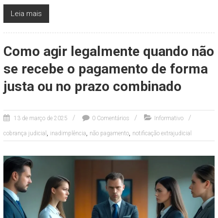
Leia mais
Como agir legalmente quando não
se recebe o pagamento de forma
justa ou no prazo combinado
13 de março de 2025
0 Comentários
Informativo
,
,
,
cobrança judicial
inadimplência
não pagamento
notificação extrajudicial