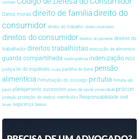
Código de Defesa do Consumidor
contrato
direito de família
direito do
Danos morais
consumidor
direito do trabalho
direito imobiliário
direitos do consumidor
direitos do
direitos do paciente
direitos trabalhistas
trabalhador
execução de alimentos
guarda compartilhada
indenização
INSS
inadimplência
pensão
lei do inquilinato
justiça
partilha de bens
multa
alimentícia
pirituba
Perturbação do sossego
Pirituba são
procon
planejamento sucessório
paulo
plano de saúde
privacidade
Responsabilidade civil
proteção de dados
reembolso
proteção
segurança
Serasa
Saúde