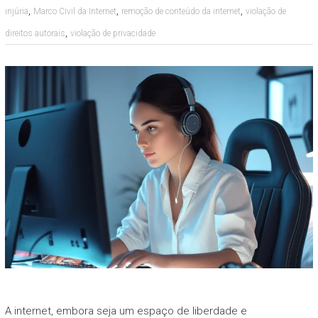
,
,
,
injúria
Marco Civil da Internet
remoção de conteúdo da internet
violação de
,
direitos autorais
violação de privacidade
A internet, embora seja um espaço de liberdade e