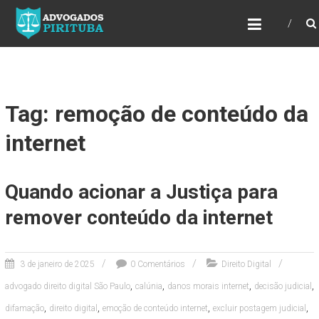
ADVOGADOS PIRITUBA
Precisando de advogado? Entre em contato!
Fazemos toda a assessoria que você
necessita em seu caso. Para saber mais
como podemos te ajudar, entre em contato e
informe-nos a sua necessidade.
Tag: remoção de conteúdo da
internet
Quando acionar a Justiça para
remover conteúdo da internet
3 de janeiro de 2025
0 Comentários
Direito Digital
,
,
,
,
advogado direito digital São Paulo
calúnia
danos morais internet
decisão judicial
,
,
,
,
difamação
direito digital
emoção de conteúdo internet
excluir postagem judicial