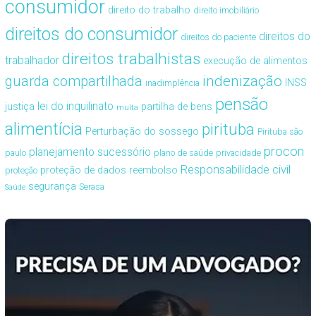
consumidor
direito do trabalho
direito imobiliário
direitos do consumidor
direitos do
direitos do paciente
direitos trabalhistas
trabalhador
execução de alimentos
guarda compartilhada
indenização
INSS
inadimplência
pensão
lei do inquilinato
justiça
partilha de bens
multa
alimentícia
pirituba
Perturbação do sossego
Pirituba são
procon
planejamento sucessório
paulo
plano de saúde
privacidade
Responsabilidade civil
proteção de dados
reembolso
proteção
segurança
Serasa
Saúde