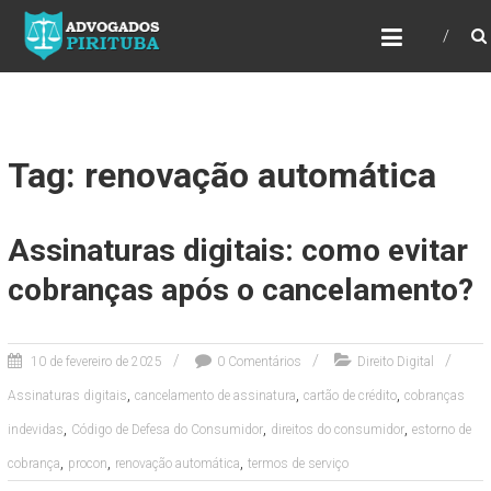
ADVOGADOS PIRITUBA
Precisando de advogado? Entre em contato!
Fazemos toda a assessoria que você
necessita em seu caso. Para saber mais
como podemos te ajudar, entre em contato e
informe-nos a sua necessidade.
Tag: renovação automática
Assinaturas digitais: como evitar
cobranças após o cancelamento?
10 de fevereiro de 2025
0 Comentários
Direito Digital
,
,
,
Assinaturas digitais
cancelamento de assinatura
cartão de crédito
cobranças
,
,
,
indevidas
Código de Defesa do Consumidor
direitos do consumidor
estorno de
,
,
,
cobrança
procon
renovação automática
termos de serviço