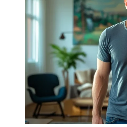
informe-nos
a sua
necessidade.