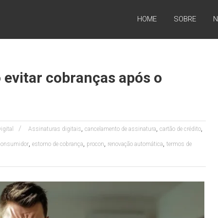
HOME
SOBRE
N
 evitar cobranças após o
,
,
,
igital
Assinaturas digitais
cancelamento de assinatura
cartão de crédito
,
,
,
,
 consumidor
estorno de cobrança
procon
renovação automática
termos de