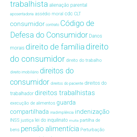
trabalhista
alienação parental
cdc
assédio moral
CLT
aposentadoria
Código de
consumidor
contrato
Defesa do Consumidor
Danos
direito de família
direito
morais
do consumidor
direito do trabalho
direitos do
direito imobiliário
consumidor
direitos do
direitos do paciente
direitos trabalhistas
trabalhador
guarda
execução de alimentos
compartilhada
indenização
inadimplência
lei do inquilinato
INSS
justiça
partilha de
multa
pensão alimentícia
bens
Perturbação