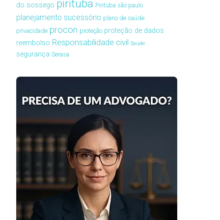
pirituba
do sossego
Pirituba são paulo
planejamento sucessório
plano de saúde
procon
proteção de dados
privacidade
proteção
Responsabilidade civil
reembolso
Saúde
segurança
Serasa