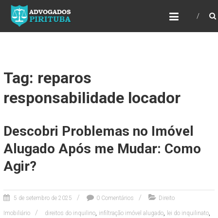
ADVOGADOS PIRITUBA
Precisando de advogado? Entre em contato!
Fazemos toda a assessoria que você
necessita em seu caso. Para saber mais
como podemos te ajudar, entre em contato e
informe-nos a sua necessidade.
Tag: reparos
responsabilidade locador
Descobri Problemas no Imóvel
Alugado Após me Mudar: Como
Agir?
5 de setembro de 2025
0 Comentários
Direito
,
,
,
Imobiliário
direitos do inquilino
infiltração imóvel alugado
lei do inquilinato