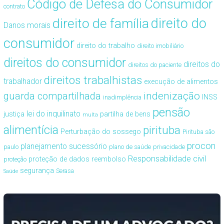
Código de Defesa do Consumidor
contrato
direito de família
direito do
Danos morais
consumidor
direito do trabalho
direito imobiliário
direitos do consumidor
direitos do
direitos do paciente
direitos trabalhistas
trabalhador
execução de alimentos
guarda compartilhada
indenização
INSS
inadimplência
pensão
lei do inquilinato
justiça
partilha de bens
multa
alimentícia
pirituba
Perturbação do sossego
Pirituba são
procon
planejamento sucessório
paulo
plano de saúde
privacidade
Responsabilidade civil
proteção de dados
reembolso
proteção
segurança
Serasa
Saúde