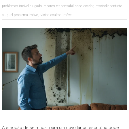
,
,
problemas imóvel alugado
reparos responsabilidade locador
rescindir contrato
,
aluguel problema imóvel
vícios ocultos imóvel
A emoção de se mudar para um novo lar ou escritório pode,