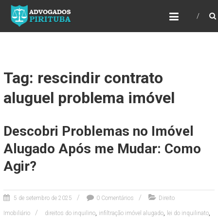
ADVOGADOS PIRITUBA
Precisando de advogado? Entre em contato!
Fazemos toda a assessoria que você
necessita em seu caso. Para saber mais
como podemos te ajudar, entre em contato e
informe-nos a sua necessidade.
Tag: rescindir contrato
aluguel problema imóvel
Descobri Problemas no Imóvel
Alugado Após me Mudar: Como
Agir?
5 de setembro de 2025
0 Comentários
Direito
,
,
,
Imobiliário
direitos do inquilino
infiltração imóvel alugado
lei do inquilinato