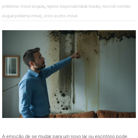
,
,
problemas imóvel alugado
reparos responsabilidade locador
rescindir contrato
,
aluguel problema imóvel
vícios ocultos imóvel
A emoção de se mudar para um novo lar ou escritório pode,