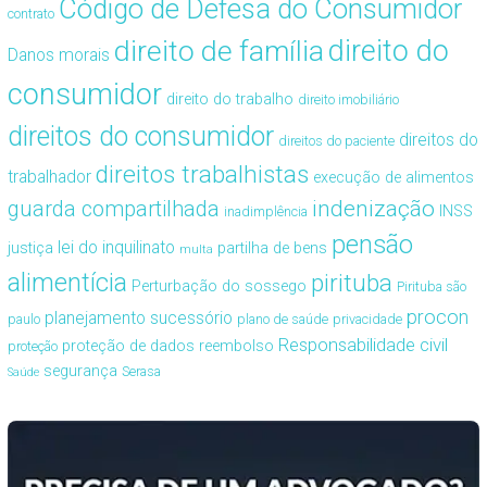
Código de Defesa do Consumidor
contrato
direito de família
direito do
Danos morais
consumidor
direito do trabalho
direito imobiliário
direitos do consumidor
direitos do
direitos do paciente
direitos trabalhistas
trabalhador
execução de alimentos
guarda compartilhada
indenização
INSS
inadimplência
pensão
lei do inquilinato
justiça
partilha de bens
multa
alimentícia
pirituba
Perturbação do sossego
Pirituba são
procon
planejamento sucessório
paulo
plano de saúde
privacidade
Responsabilidade civil
proteção de dados
reembolso
proteção
segurança
Serasa
Saúde