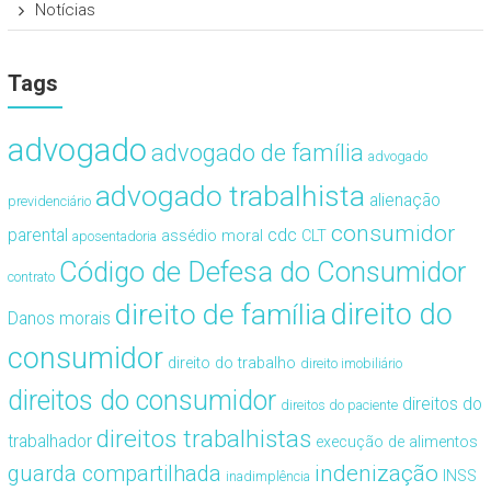
Notícias
Tags
advogado
advogado de família
advogado
advogado trabalhista
alienação
previdenciário
consumidor
cdc
parental
assédio moral
CLT
aposentadoria
Código de Defesa do Consumidor
contrato
direito de família
direito do
Danos morais
consumidor
direito do trabalho
direito imobiliário
direitos do consumidor
direitos do
direitos do paciente
direitos trabalhistas
trabalhador
execução de alimentos
guarda compartilhada
indenização
INSS
inadimplência