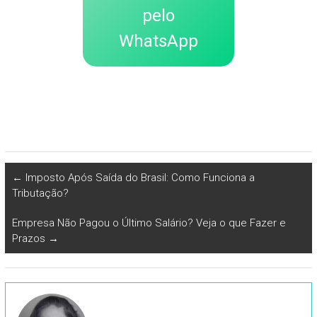
pelo
WhatsApp
←
Imposto Após Saída do Brasil: Como Funciona a
Tributação?
Empresa Não Pagou o Último Salário? Veja o que Fazer e
Prazos
→