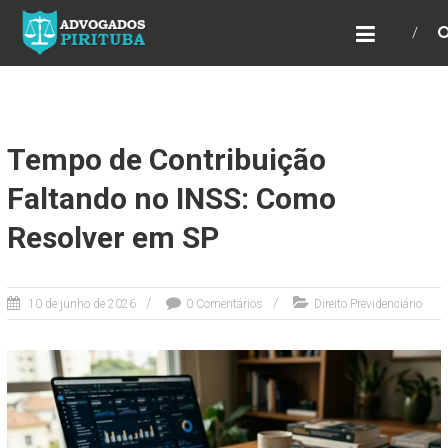
ADVOGADOS PIRITUBA
Precisando de advogado? Entre em contato!
Fazemos toda a assessoria que você
necessita em seu caso. Para saber mais
como podemos te ajudar, entre em contato e
informe-nos a sua necessidade.
Tempo de Contribuição
Faltando no INSS: Como
Resolver em SP
10 de junho de 2026
0 Comentários
Direito Previdenciário