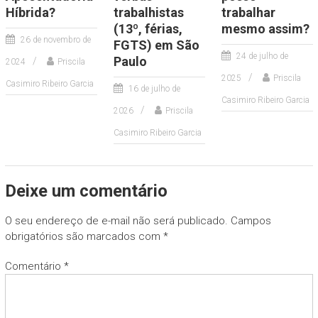
Híbrida?
trabalhistas
trabalhar
(13º, férias,
mesmo assim?
26 de novembro de
FGTS) em São
24 de julho de
Paulo
2024
Priscila
2025
Priscila
Casimiro Ribeiro Garcia
16 de julho de
Casimiro Ribeiro Garcia
2026
Priscila
Casimiro Ribeiro Garcia
Deixe um comentário
O seu endereço de e-mail não será publicado.
Campos
obrigatórios são marcados com
*
Comentário
*