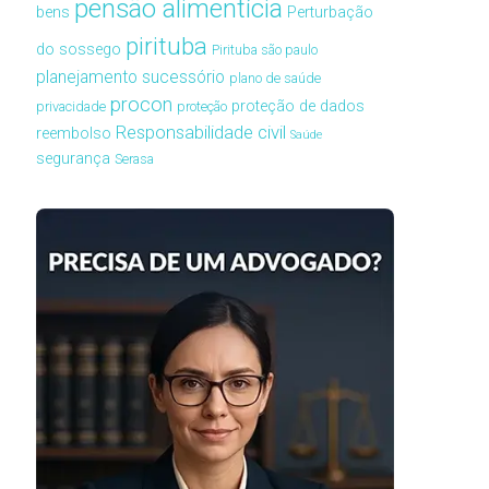
pensão alimentícia
bens
Perturbação
pirituba
do sossego
Pirituba são paulo
planejamento sucessório
plano de saúde
procon
proteção de dados
privacidade
proteção
Responsabilidade civil
reembolso
Saúde
segurança
Serasa