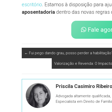
escritório
. Estamos à disposição para aju
aposentadoria
dentro das novas regras
Fale ago
←
Fui pego dando grau, posso perder a habilitação
Valorização e Revenda: O Impact
Priscila Casimiro Ribeir
Advogada altamente qualificada
Especialista em Direito de Famíl