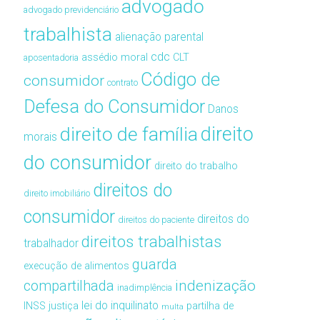
advogado
advogado previdenciário
trabalhista
alienação parental
cdc
assédio moral
CLT
aposentadoria
Código de
consumidor
contrato
Defesa do Consumidor
Danos
direito de família
direito
morais
do consumidor
direito do trabalho
direitos do
direito imobiliário
consumidor
direitos do
direitos do paciente
direitos trabalhistas
trabalhador
guarda
execução de alimentos
compartilhada
indenização
inadimplência
lei do inquilinato
INSS
justiça
partilha de
multa