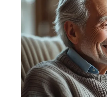
informe-nos
a sua
necessidade.