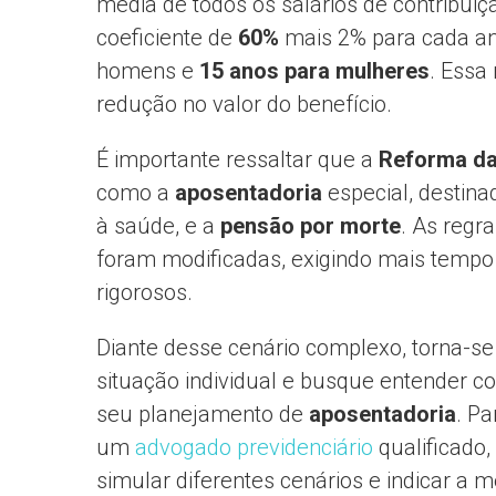
média de todos os salários de contribui
coeficiente de
60%
mais 2% para cada an
homens e
15 anos para mulheres
. Essa
redução no valor do benefício.
É importante ressaltar que a
Reforma da
como a
aposentadoria
especial, destina
à saúde, e a
pensão por morte
. As regr
foram modificadas, exigindo mais tempo 
rigorosos.
Diante desse cenário complexo, torna-se 
situação individual e busque entender 
seu planejamento de
aposentadoria
. Pa
um
advogado previdenciário
qualificado,
simular diferentes cenários e indicar a m