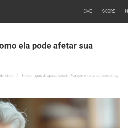
HOME
SOBRE
N
omo ela pode afetar sua
,
,
idenciário
Novas regras da aposentadoria
Planejamento da aposentadoria