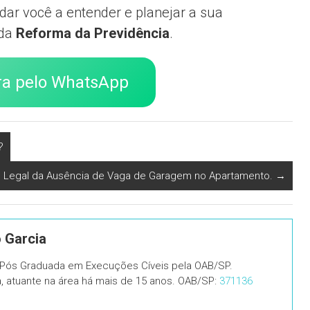
dar você a entender e planejar a sua
 da
Reforma da Previdência
.
ra pelo WhatsApp
?
o Legal da Ausência de Vaga de Garagem no Apartamento.
→
o Garcia
, Pós Graduada em Execuções Cíveis pela OAB/SP.
ia, atuante na área há mais de 15 anos. OAB/SP:
371136