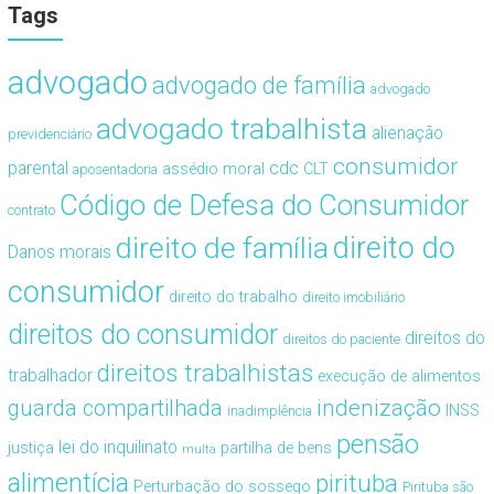
Tags
advogado
advogado de família
advogado
advogado trabalhista
alienação
previdenciário
consumidor
cdc
parental
assédio moral
CLT
aposentadoria
Código de Defesa do Consumidor
contrato
direito de família
direito do
Danos morais
consumidor
direito do trabalho
direito imobiliário
direitos do consumidor
direitos do
direitos do paciente
direitos trabalhistas
trabalhador
execução de alimentos
guarda compartilhada
indenização
INSS
inadimplência
pensão
lei do inquilinato
justiça
partilha de bens
multa
alimentícia
pirituba
Perturbação do sossego
Pirituba são