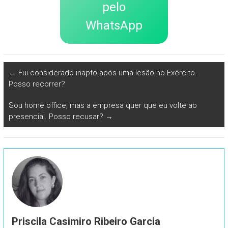
pelo
WhatsApp
←
Fui considerado inapto após uma lesão no Exército.
Posso recorrer?
Sou home office, mas a empresa quer que eu volte ao
presencial. Posso recusar?
→
Priscila Casimiro Ribeiro Garcia