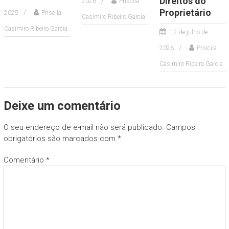
Direitos do
2026
Priscila
Proprietário
2025
Priscila
Casimiro Ribeiro Garcia
Casimiro Ribeiro Garcia
12 de julho de
2026
Priscila
Casimiro Ribeiro Garcia
Deixe um comentário
O seu endereço de e-mail não será publicado.
Campos
obrigatórios são marcados com
*
Comentário
*