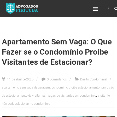
ADVOGADOS PIRITUBA
Precisando de advogado? Entre em contato!
Fazemos toda a assessoria que você
necessita em seu caso. Para saber mais
como podemos te ajudar, entre em contato e
informe-nos a sua necessidade.
Apartamento Sem Vaga: O Que
Fazer se o Condomínio Proíbe
Visitantes de Estacionar?
11 de abril de 2025
0 Comentários
Direito Condominial
,
,
apartamento sem vaga de garagem
condomínio proíbe estacionamento
proibição
,
,
de estacionamento de visitantes
vagas de visitantes em condomínio
visitante
não pode estacionar no condomínio