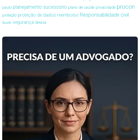
procon
planejamento sucessório
paulo
plano de saúde
privacidade
Responsabilidade civil
proteção de dados
reembolso
proteção
segurança
Serasa
Saúde