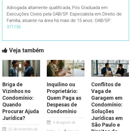
Advogada altamente qualificada, Pós Graduada em
Execuções Cíveis pela OAB/SP. Especialista em Direito de
Família, atuante na área há mais de 15 anos. OAB/SP:
371136
Veja também
Briga de
Inquilino ou
Conflitos de
Vizinhos no
Proprietário:
Vaga de
Condomínio:
Quem Paga as
Garagem em
Quando
Despesas de
Condomínio:
Procurar Ajuda
Condomínio
Soluções
Jurídica?
Jurídicas em
6 de agosto de
São Paulo e
22 de novembro de