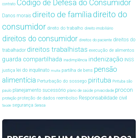
Código de Defesa do Consumidor
contrato
direito de família
direito do
Danos morais
consumidor
direito do trabalho
direito imobiliário
direitos do consumidor
direitos do
direitos do paciente
direitos trabalhistas
trabalhador
execução de alimentos
guarda compartilhada
indenização
INSS
inadimplência
pensão
lei do inquilinato
justiça
partilha de bens
multa
alimentícia
pirituba
Perturbação do sossego
Pirituba são
procon
planejamento sucessório
paulo
plano de saúde
privacidade
Responsabilidade civil
proteção de dados
reembolso
proteção
segurança
Serasa
Saúde