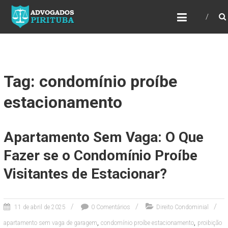
ADVOGADOS PIRITUBA
Precisando de advogado? Entre em contato!
Fazemos toda a assessoria que você
necessita em seu caso. Para saber mais
como podemos te ajudar, entre em contato e
informe-nos a sua necessidade.
Tag: condomínio proíbe
estacionamento
Apartamento Sem Vaga: O Que
Fazer se o Condomínio Proíbe
Visitantes de Estacionar?
11 de abril de 2025
0 Comentários
Direito Condominial
,
,
apartamento sem vaga de garagem
condomínio proíbe estacionamento
proibição