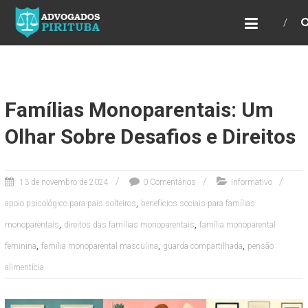
ADVOGADOS PIRITUBA
Precisando de advogado? Entre em contato!
Fazemos toda a assessoria que você
necessita em seu caso. Para saber mais
como podemos te ajudar, entre em contato e
informe-nos a sua necessidade.
Famílias Monoparentais: Um
Olhar Sobre Desafios e Direitos
13 de novembro de 2024
0 Comentários
Informativo
,
apoio psicológico para pais solteiros
benefícios sociais para famílias
,
,
monoparentais
direitos das famílias monoparentais
família monoparental
,
,
,
feminina
família monoparental masculina
guarda compartilhada
pensão
alimentícia