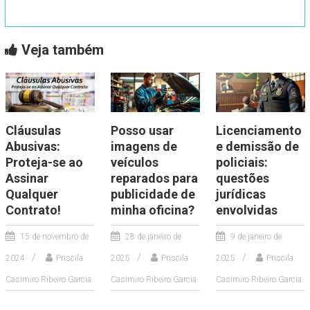
Veja também
Cláusulas
Posso usar
Licenciamento
Abusivas:
imagens de
e demissão de
Proteja-se ao
veículos
policiais:
Assinar
reparados para
questões
Qualquer
publicidade de
jurídicas
Contrato!
minha oficina?
envolvidas
15 de novembro de
28 de janeiro de
9 de janeiro de
2024
Priscila
2025
Priscila
2025
Priscila
Casimiro Ribeiro Garcia
Casimiro Ribeiro Garcia
Casimiro Ribeiro Garcia