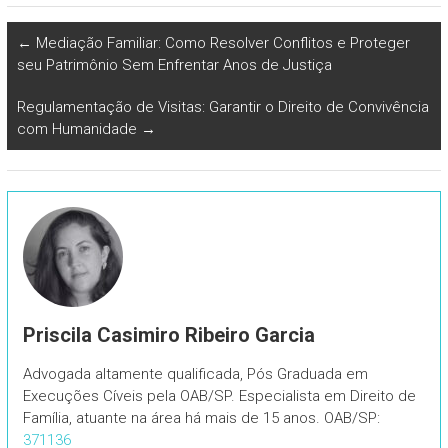
←
Mediação Familiar: Como Resolver Conflitos e Proteger
seu Patrimônio Sem Enfrentar Anos de Justiça
Regulamentação de Visitas: Garantir o Direito de Convivência
com Humanidade
→
Priscila Casimiro Ribeiro Garcia
Advogada altamente qualificada, Pós Graduada em
Execuções Cíveis pela OAB/SP. Especialista em Direito de
Família, atuante na área há mais de 15 anos. OAB/SP:
371136