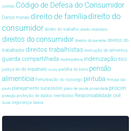
Código de Defesa do Consumidor
contrato
direito de família
direito do
Danos morais
consumidor
direito do trabalho
direito imobiliário
direitos do consumidor
direitos do
direitos do paciente
direitos trabalhistas
trabalhador
execução de alimentos
guarda compartilhada
indenização
INSS
inadimplência
pensão
lei do inquilinato
justiça
partilha de bens
multa
alimentícia
pirituba
Perturbação do sossego
Pirituba são
procon
planejamento sucessório
paulo
plano de saúde
privacidade
Responsabilidade civil
proteção de dados
reembolso
proteção
segurança
Serasa
Saúde