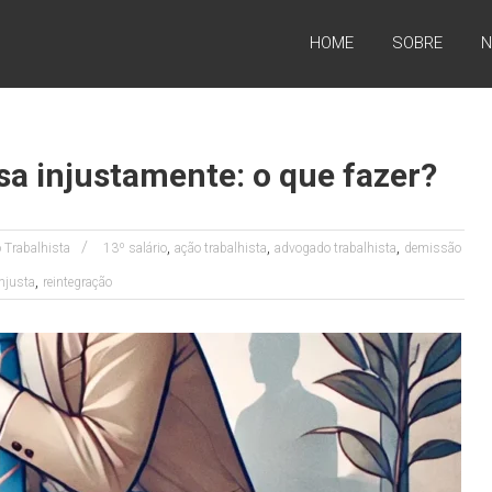
HOME
SOBRE
N
sa injustamente: o que fazer?
,
,
,
o Trabalhista
13º salário
ação trabalhista
advogado trabalhista
demissão
,
injusta
reintegração