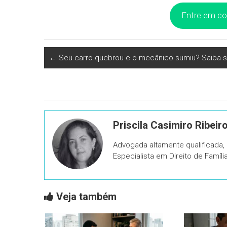
Entre em c
←
Seu carro quebrou e o mecânico sumiu? Saiba se
Priscila Casimiro Ribeir
Advogada altamente qualificada
Especialista em Direito de Famíl
Veja também