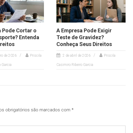
 Pode Cortar o
A Empresa Pode Exigir
sporte? Entenda
Teste de Gravidez?
reitos
Conheça Seus Direitos
iro de 2026
Priscila
2 de abril de 2026
Priscila
o Garcia
Casimiro Ribeiro Garcia
s obrigatórios são marcados com
*