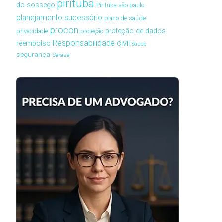
pirituba
do sossego
Pirituba são paulo
planejamento sucessório
plano de saúde
procon
proteção de dados
privacidade
proteção
Responsabilidade civil
reembolso
Saúde
segurança
Serasa