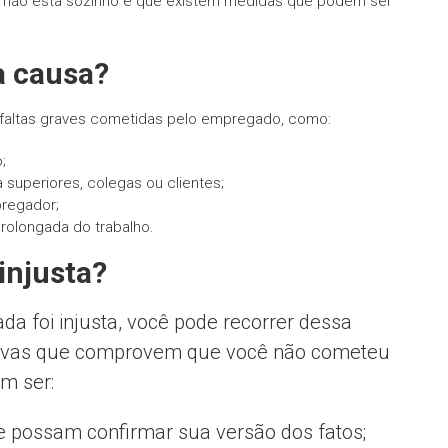
cê não está sozinho e que existem medidas que podem ser
a causa?
 faltas graves cometidas pelo empregado, como:
;
a superiores, colegas ou clientes;
pregador;
prolongada do trabalho.
 injusta?
da foi injusta, você pode recorrer dessa
 provas que comprovem que você não cometeu
m ser:
e possam confirmar sua versão dos fatos;