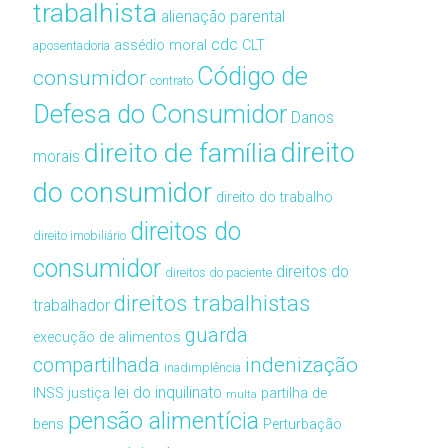
trabalhista
alienação parental
cdc
assédio moral
CLT
aposentadoria
Código de
consumidor
contrato
Defesa do Consumidor
Danos
direito de família
direito
morais
do consumidor
direito do trabalho
direitos do
direito imobiliário
consumidor
direitos do
direitos do paciente
direitos trabalhistas
trabalhador
guarda
execução de alimentos
compartilhada
indenização
inadimplência
lei do inquilinato
INSS
justiça
partilha de
multa
pensão alimentícia
bens
Perturbação