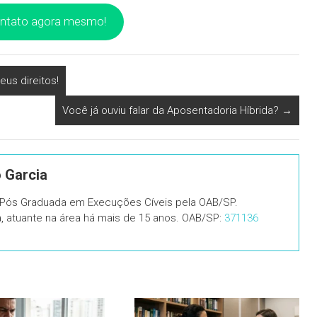
ontato agora mesmo!
us direitos!
Você já ouviu falar da Aposentadoria Híbrida?
→
o Garcia
, Pós Graduada em Execuções Cíveis pela OAB/SP.
ia, atuante na área há mais de 15 anos. OAB/SP:
371136