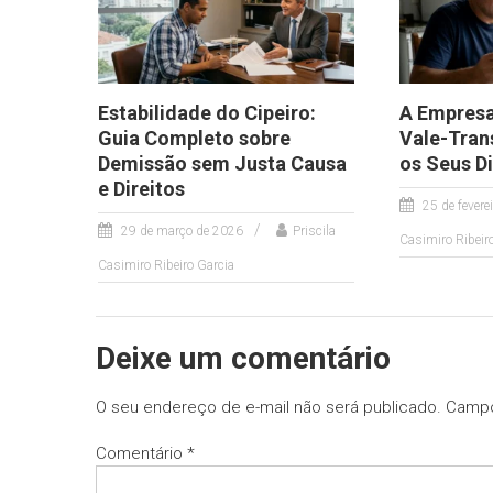
Estabilidade do Cipeiro:
A Empresa
Guia Completo sobre
Vale-Tran
Demissão sem Justa Causa
os Seus Di
e Direitos
25 de fevere
29 de março de 2026
Priscila
Casimiro Ribeir
Casimiro Ribeiro Garcia
Deixe um comentário
O seu endereço de e-mail não será publicado.
Campo
Comentário
*