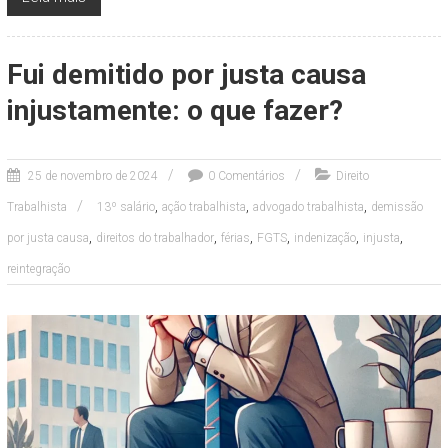
Fui demitido por justa causa
injustamente: o que fazer?
25 de novembro de 2024
0 Comentários
Direito
,
,
,
Trabalhista
13º salário
ação trabalhista
advogado trabalhista
demissão
,
,
,
,
,
,
por justa causa
direitos do trabalhador
férias
FGTS
indenização
injusta
reintegração