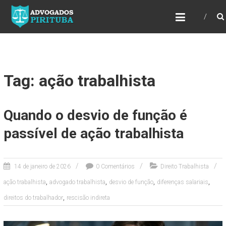
ADVOGADOS PIRITUBA
Precisando de advogado? Entre em contato!
Fazemos toda a assessoria que você
necessita em seu caso. Para saber mais
como podemos te ajudar, entre em contato e
informe-nos a sua necessidade.
Tag: ação trabalhista
Quando o desvio de função é
passível de ação trabalhista
14 de janeiro de 2026
0 Comentários
Direito Trabalhista
,
,
,
,
ação trabalhista
advogado trabalhista
desvio de função
diferenças salariais
,
direitos do trabalhador
rescisão indireta