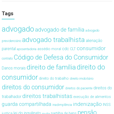
Tags
advogado
advogado de família
advogado
advogado trabalhista
alienação
previdenciário
consumidor
cdc
parental
assédio moral
CLT
aposentadoria
Código de Defesa do Consumidor
contrato
direito de família
direito do
Danos morais
consumidor
direito do trabalho
direito imobiliário
direitos do consumidor
direitos do
direitos do paciente
direitos trabalhistas
trabalhador
execução de alimentos
guarda compartilhada
indenização
INSS
inadimplência
pensão
lei do inquilinato
justiça
partilha de bens
multa