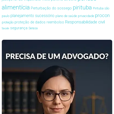
alimentícia
pirituba
Perturbação do sossego
Pirituba são
procon
planejamento sucessório
paulo
plano de saúde
privacidade
Responsabilidade civil
proteção de dados
reembolso
proteção
segurança
Serasa
Saúde