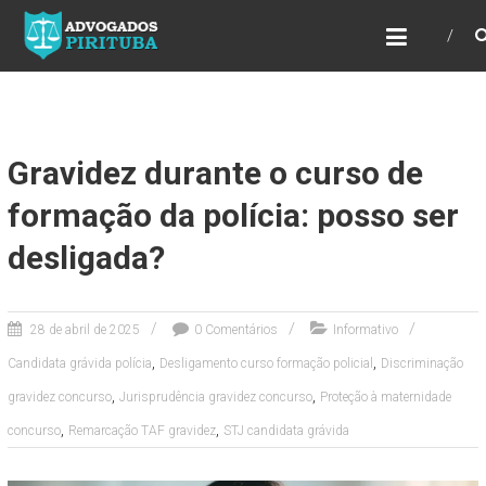
ADVOGADOS PIRITUBA
Precisando de advogado? Entre em contato!
Fazemos toda a assessoria que você
necessita em seu caso. Para saber mais
como podemos te ajudar, entre em contato e
informe-nos a sua necessidade.
Gravidez durante o curso de
formação da polícia: posso ser
desligada?
28 de abril de 2025
0 Comentários
Informativo
,
,
Candidata grávida polícia
Desligamento curso formação policial
Discriminação
,
,
gravidez concurso
Jurisprudência gravidez concurso
Proteção à maternidade
,
,
concurso
Remarcação TAF gravidez
STJ candidata grávida