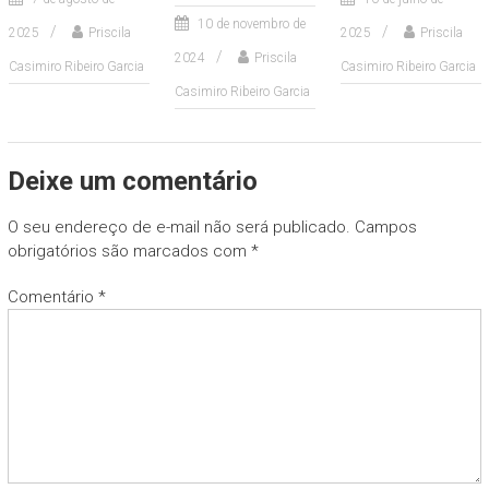
10 de novembro de
2025
Priscila
2025
Priscila
2024
Priscila
Casimiro Ribeiro Garcia
Casimiro Ribeiro Garcia
Casimiro Ribeiro Garcia
Deixe um comentário
O seu endereço de e-mail não será publicado.
Campos
obrigatórios são marcados com
*
Comentário
*