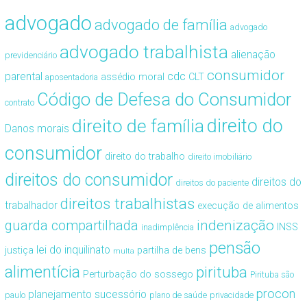
advogado
advogado de família
advogado
advogado trabalhista
alienação
previdenciário
consumidor
cdc
parental
assédio moral
CLT
aposentadoria
Código de Defesa do Consumidor
contrato
direito de família
direito do
Danos morais
consumidor
direito do trabalho
direito imobiliário
direitos do consumidor
direitos do
direitos do paciente
direitos trabalhistas
trabalhador
execução de alimentos
guarda compartilhada
indenização
INSS
inadimplência
pensão
lei do inquilinato
justiça
partilha de bens
multa
alimentícia
pirituba
Perturbação do sossego
Pirituba são
procon
planejamento sucessório
paulo
plano de saúde
privacidade