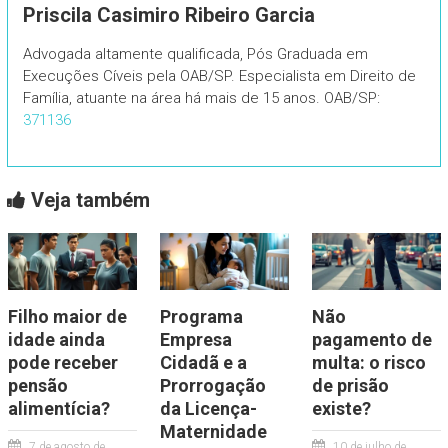
Priscila Casimiro Ribeiro Garcia
Advogada altamente qualificada, Pós Graduada em
Execuções Cíveis pela OAB/SP. Especialista em Direito de
Família, atuante na área há mais de 15 anos. OAB/SP:
371136
Veja também
Filho maior de
Programa
Não
idade ainda
Empresa
pagamento de
pode receber
Cidadã e a
multa: o risco
pensão
Prorrogação
de prisão
alimentícia?
da Licença-
existe?
Maternidade
7 de agosto de
10 de julho de