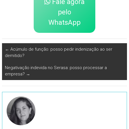
Fale agora
pelo
WhatsApp
←
Acúmulo de função: posso pedir indenização ao ser
demitido?
Negativação indevida no Serasa: posso processar a
empresa?
→