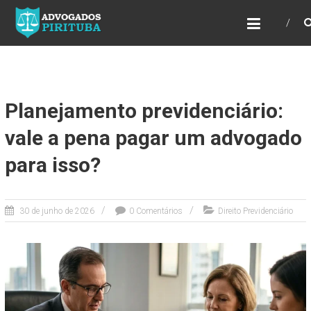
ADVOGADOS PIRITUBA
Precisando de advogado? Entre em contato!
Fazemos toda a assessoria que você
necessita em seu caso. Para saber mais
como podemos te ajudar, entre em contato e
informe-nos a sua necessidade.
Planejamento previdenciário:
vale a pena pagar um advogado
para isso?
30 de junho de 2026
0 Comentários
Direito Previdenciário