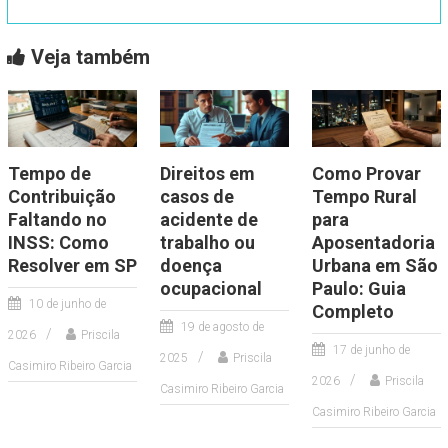
Veja também
Tempo de
Direitos em
Como Provar
Contribuição
casos de
Tempo Rural
Faltando no
acidente de
para
INSS: Como
trabalho ou
Aposentadoria
Resolver em SP
doença
Urbana em São
ocupacional
Paulo: Guia
10 de junho de
Completo
19 de agosto de
2026
Priscila
17 de junho de
2025
Priscila
Casimiro Ribeiro Garcia
2026
Priscila
Casimiro Ribeiro Garcia
Casimiro Ribeiro Garcia