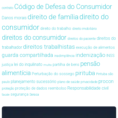
Código de Defesa do Consumidor
contrato
direito de família
direito do
Danos morais
consumidor
direito do trabalho
direito imobiliário
direitos do consumidor
direitos do
direitos do paciente
direitos trabalhistas
trabalhador
execução de alimentos
guarda compartilhada
indenização
INSS
inadimplência
pensão
lei do inquilinato
justiça
partilha de bens
multa
alimentícia
pirituba
Perturbação do sossego
Pirituba são
procon
planejamento sucessório
paulo
plano de saúde
privacidade
Responsabilidade civil
proteção de dados
reembolso
proteção
segurança
Serasa
Saúde