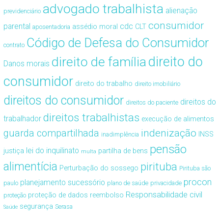
advogado trabalhista
alienação
previdenciário
consumidor
cdc
parental
assédio moral
CLT
aposentadoria
Código de Defesa do Consumidor
contrato
direito de família
direito do
Danos morais
consumidor
direito do trabalho
direito imobiliário
direitos do consumidor
direitos do
direitos do paciente
direitos trabalhistas
trabalhador
execução de alimentos
guarda compartilhada
indenização
INSS
inadimplência
pensão
lei do inquilinato
justiça
partilha de bens
multa
alimentícia
pirituba
Perturbação do sossego
Pirituba são
procon
planejamento sucessório
paulo
plano de saúde
privacidade
Responsabilidade civil
proteção de dados
reembolso
proteção
segurança
Serasa
Saúde