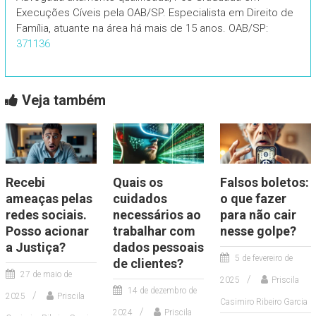
Execuções Cíveis pela OAB/SP. Especialista em Direito de
Família, atuante na área há mais de 15 anos. OAB/SP:
371136
Veja também
Recebi
Quais os
Falsos boletos:
ameaças pelas
cuidados
o que fazer
redes sociais.
necessários ao
para não cair
Posso acionar
trabalhar com
nesse golpe?
a Justiça?
dados pessoais
5 de fevereiro de
de clientes?
27 de maio de
2025
Priscila
14 de dezembro de
2025
Priscila
Casimiro Ribeiro Garcia
2024
Priscila