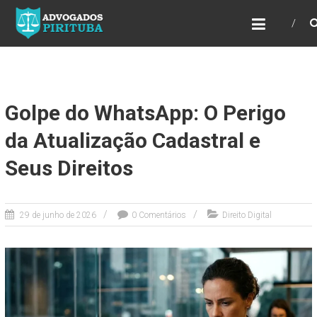
ADVOGADOS PIRITUBA
Precisando de advogado? Entre em contato!
Fazemos toda a assessoria que você
necessita em seu caso. Para saber mais
como podemos te ajudar, entre em contato e
informe-nos a sua necessidade.
Golpe do WhatsApp: O Perigo
da Atualização Cadastral e
Seus Direitos
29 de junho de 2026
0 Comentários
Direito Digital