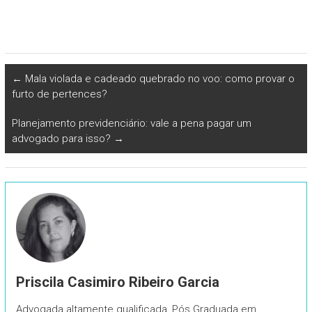
←
Mala violada e cadeado quebrado no voo: como provar o
furto de pertences?
Planejamento previdenciário: vale a pena pagar um
advogado para isso?
→
Priscila Casimiro Ribeiro Garcia
Advogada altamente qualificada, Pós Graduada em