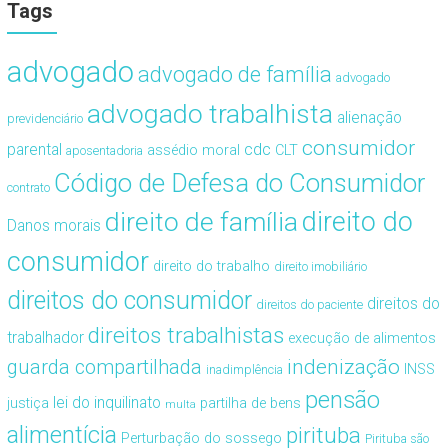
Tags
advogado
advogado de família
advogado
advogado trabalhista
alienação
previdenciário
consumidor
cdc
parental
assédio moral
CLT
aposentadoria
Código de Defesa do Consumidor
contrato
direito de família
direito do
Danos morais
consumidor
direito do trabalho
direito imobiliário
direitos do consumidor
direitos do
direitos do paciente
direitos trabalhistas
trabalhador
execução de alimentos
guarda compartilhada
indenização
INSS
inadimplência
pensão
lei do inquilinato
justiça
partilha de bens
multa
alimentícia
pirituba
Perturbação do sossego
Pirituba são