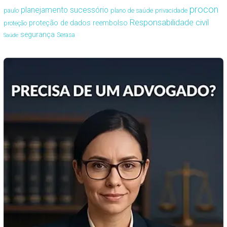
procon
planejamento sucessório
paulo
plano de saúde
privacidade
Responsabilidade civil
proteção de dados
reembolso
proteção
segurança
Serasa
Saúde