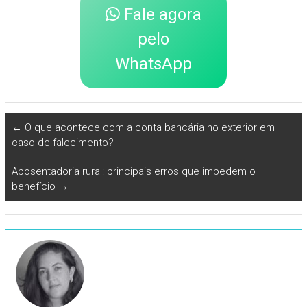
Fale agora
pelo
WhatsApp
←
O que acontece com a conta bancária no exterior em
caso de falecimento?
Aposentadoria rural: principais erros que impedem o
benefício
→