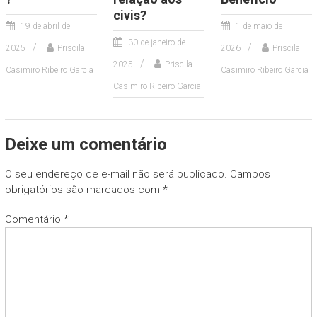
civis?
19 de abril de
1 de maio de
30 de janeiro de
2025
Priscila
2026
Priscila
2025
Priscila
Casimiro Ribeiro Garcia
Casimiro Ribeiro Garcia
Casimiro Ribeiro Garcia
Deixe um comentário
O seu endereço de e-mail não será publicado.
Campos
obrigatórios são marcados com
*
Comentário
*