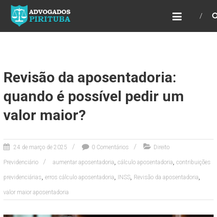
ADVOGADOS PIRITUBA
Precisando de advogado? Entre em contato!
Fazemos toda a assessoria que você
necessita em seu caso. Para saber mais
como podemos te ajudar, entre em contato e
informe-nos a sua necessidade.
Revisão da aposentadoria:
quando é possível pedir um
valor maior?
24 de março de 2025
0 Comentários
Direito
,
,
Previdenciário
aumentar aposentadoria
cálculo aposentadoria
contribuições
,
,
,
,
previdenciárias
erros cálculo aposentadoria
INSS
Revisão da aposentadoria
valor maior aposentadoria