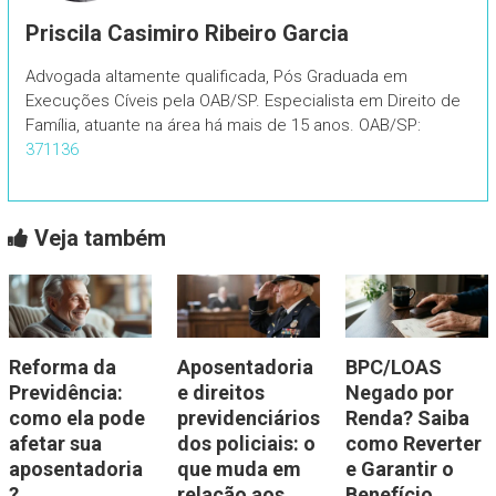
Priscila Casimiro Ribeiro Garcia
Advogada altamente qualificada, Pós Graduada em
Execuções Cíveis pela OAB/SP. Especialista em Direito de
Família, atuante na área há mais de 15 anos. OAB/SP:
371136
Veja também
Reforma da
Aposentadoria
BPC/LOAS
Previdência:
e direitos
Negado por
como ela pode
previdenciários
Renda? Saiba
afetar sua
dos policiais: o
como Reverter
aposentadoria
que muda em
e Garantir o
?
relação aos
Benefício