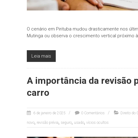
O cenário em Pirituba mudou drasticamente nos últ
Mutinga ou observa o crescimento vertical próximo 
Leia mais
A importância da revisão 
carro
6 de janeiro de 2025
0 Comentários
Direito do
,
,
,
,
novo
revisão prévia
seguro
usado
vícios ocultos