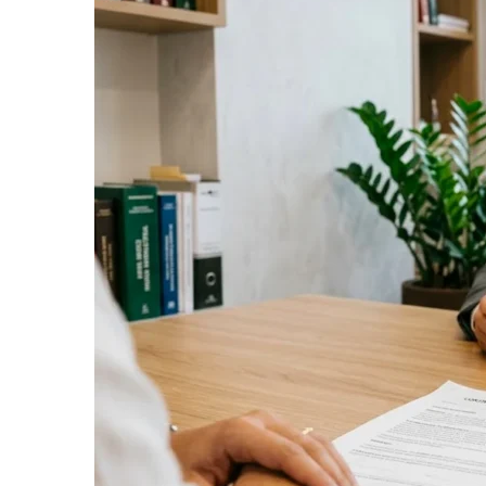
informe-nos
a sua
necessidade.