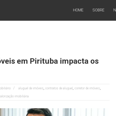
HOME
SOBRE
N
veis em Pirituba impacta os
,
,
,
obiliário
aluguel de imóveis
contratos de aluguel
corretor de imóveis
valorização imobiliária