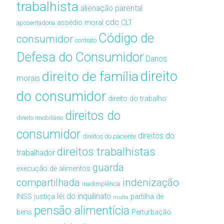
trabalhista
alienação parental
cdc
assédio moral
CLT
aposentadoria
Código de
consumidor
contrato
Defesa do Consumidor
Danos
direito de família
direito
morais
do consumidor
direito do trabalho
direitos do
direito imobiliário
consumidor
direitos do
direitos do paciente
direitos trabalhistas
trabalhador
guarda
execução de alimentos
compartilhada
indenização
inadimplência
lei do inquilinato
INSS
justiça
partilha de
multa
pensão alimentícia
bens
Perturbação