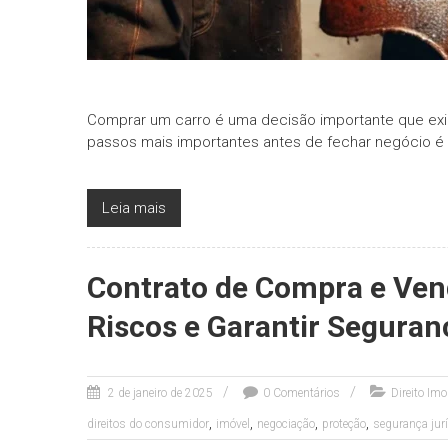
Comprar um carro é uma decisão importante que exi
passos mais importantes antes de fechar negócio é
Leia mais
Contrato de Compra e Ven
Riscos e Garantir Seguran
2 de janeiro de 2025
0 Comentários
Direito Imo
,
,
,
,
direitos do consumidor
imóvel
negociação
proteção
segurança jur