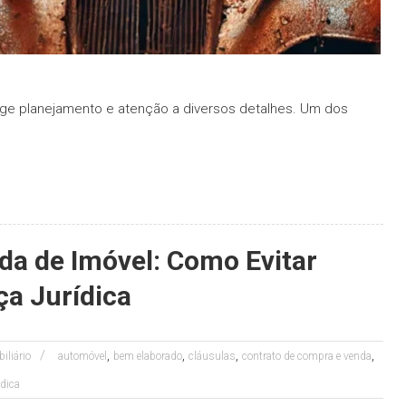
ge planejamento e atenção a diversos detalhes. Um dos
da de Imóvel: Como Evitar
ça Jurídica
,
,
,
,
biliário
automóvel
bem elaborado
cláusulas
contrato de compra e venda
ídica