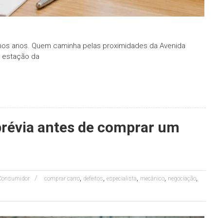
imos anos. Quem caminha pelas proximidades da Avenida
à estação da
prévia antes de comprar um
,
,
,
,
,
 Consumidor
comprar carro
defeitos
especialista
mecânico
negociação