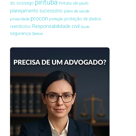
pirituba
do sossego
Pirituba são paulo
planejamento sucessório
plano de saúde
procon
proteção de dados
privacidade
proteção
Responsabilidade civil
reembolso
Saúde
segurança
Serasa