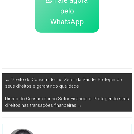
Fale agora
pelo
WhatsApp
←
Direito do Consumidor no Setor da Saúde: Protegendo
seus direitos e garantindo qualidade
Direito do Consumidor no Setor Financeiro: Protegendo seus
direitos nas transações financeiras
→