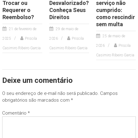
Trocar ou
Desvalorizado?
serviço não
Requerer o
Conheça Seus
cumprido:
Reembolso?
Direitos
como rescindir
sem multa
21 de fevereiro de
29 de maio de
25 de maio de
2025
Priscila
2026
Priscila
2026
Priscila
Casimiro Ribeiro Garcia
Casimiro Ribeiro Garcia
Casimiro Ribeiro Garcia
Deixe um comentário
O seu endereço de e-mail não será publicado.
Campos
obrigatórios são marcados com
*
Comentário
*