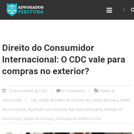
ADVOGADOS PIRITUBA
Precisando de advogado? Entre em contato!
Fazemos toda a assessoria que você
necessita em seu caso. Para saber mais
como podemos te ajudar, entre em contato e
informe-nos a sua necessidade.
Direito do Consumidor
Internacional: O CDC vale para
compras no exterior?
19 de novembro de 2024
0 Comentários
Direito do
,
,
,
Consumidor
cdc
Código de Defesa do Consumidor
dados pessoais
direito
,
,
,
do consumidor
legislação consumerista
legislação estrangeira
proteção do
,
,
consumidor
relação de consumo
resolução de conflitos online