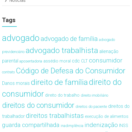
Notícias
Tags
advogado
advogado de família
advogado
advogado trabalhista
alienação
previdenciário
consumidor
cdc
parental
assédio moral
CLT
aposentadoria
Código de Defesa do Consumidor
contrato
direito de família
direito do
Danos morais
consumidor
direito do trabalho
direito imobiliário
direitos do consumidor
direitos do
direitos do paciente
direitos trabalhistas
trabalhador
execução de alimentos
guarda compartilhada
indenização
INSS
inadimplência