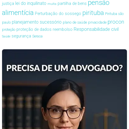
pensão
lei do inquilinato
justiça
partilha de bens
multa
alimentícia
pirituba
Perturbação do sossego
Pirituba são
procon
planejamento sucessório
paulo
plano de saúde
privacidade
Responsabilidade civil
proteção de dados
reembolso
proteção
segurança
Serasa
Saúde