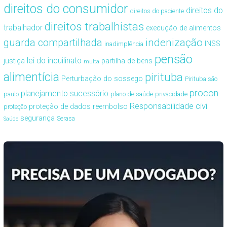
direitos do consumidor
direitos do
direitos do paciente
direitos trabalhistas
trabalhador
execução de alimentos
guarda compartilhada
indenização
INSS
inadimplência
pensão
lei do inquilinato
justiça
partilha de bens
multa
alimentícia
pirituba
Perturbação do sossego
Pirituba são
procon
planejamento sucessório
paulo
plano de saúde
privacidade
Responsabilidade civil
proteção de dados
reembolso
proteção
segurança
Serasa
Saúde