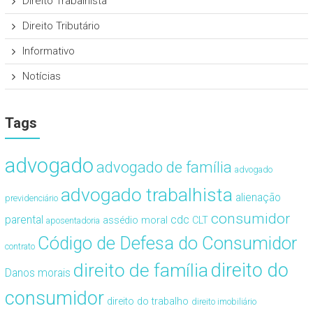
Direito Trabalhista
Direito Tributário
Informativo
Notícias
Tags
advogado
advogado de família
advogado
advogado trabalhista
alienação
previdenciário
consumidor
cdc
parental
assédio moral
CLT
aposentadoria
Código de Defesa do Consumidor
contrato
direito de família
direito do
Danos morais
consumidor
direito do trabalho
direito imobiliário