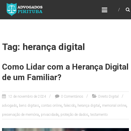
ADVOGADOS PIRITUBA
Precisando de advogado? Entre em contato!
Fazemos toda a assessoria que você
necessita em seu caso. Para saber mais
como podemos te ajudar, entre em contato e
informe-nos a sua necessidade.
Tag: herança digital
Como Lidar com a Herança Digital
de um Familiar?
12 de novembro de 2024
0 Comentários
Direito Digital
,
,
,
,
,
,
advogado
bens digitais
contas online
falecido
herança digital
memorial online
,
,
,
preservação de memória
privacidade
proteção de dados
testamento