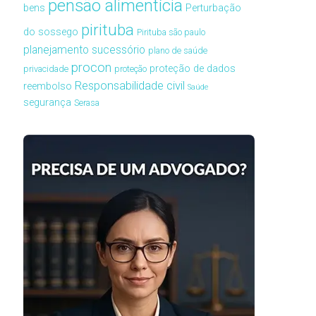
pensão alimentícia
bens
Perturbação
pirituba
do sossego
Pirituba são paulo
planejamento sucessório
plano de saúde
procon
proteção de dados
privacidade
proteção
Responsabilidade civil
reembolso
Saúde
segurança
Serasa