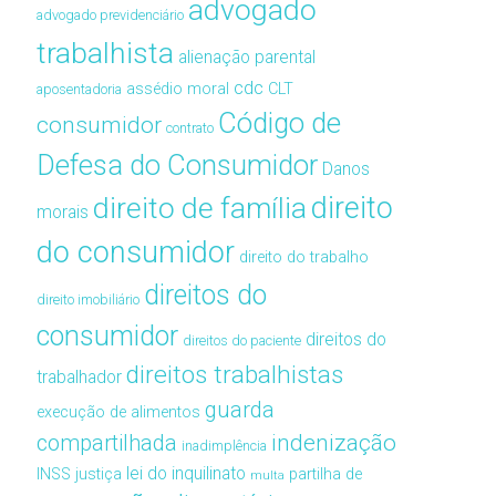
advogado
advogado previdenciário
trabalhista
alienação parental
cdc
assédio moral
CLT
aposentadoria
Código de
consumidor
contrato
Defesa do Consumidor
Danos
direito de família
direito
morais
do consumidor
direito do trabalho
direitos do
direito imobiliário
consumidor
direitos do
direitos do paciente
direitos trabalhistas
trabalhador
guarda
execução de alimentos
compartilhada
indenização
inadimplência
lei do inquilinato
INSS
justiça
partilha de
multa