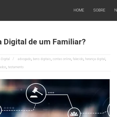
HOME
SOBRE
N
Digital de um Familiar?
,
,
,
,
,
o Digital
advogado
bens digitais
contas online
falecido
herança digital
,
dados
testamento