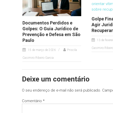
Golpe Fin
Documentos Perdidos e
Agir Juri
Golpes: O Guia Jurídico de
Recuperar
Prevenção e Defesa em São
Paulo
13 de fevere
Casimiro Ribeir
15 de março de 2026
Priscila
Casimiro Ribeiro Garcia
Deixe um comentário
O seu endereço de e-mail não será publicado.
Campo
Comentário
*