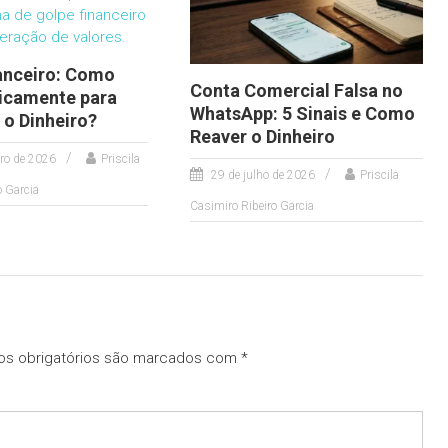
anceiro: Como
Conta Comercial Falsa no
dicamente para
WhatsApp: 5 Sinais e Como
 o Dinheiro?
Reaver o Dinheiro
iro de 2026
Priscila
29 de julho de 2026
Priscila
o Garcia
Casimiro Ribeiro Garcia
s obrigatórios são marcados com
*