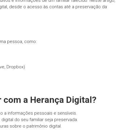
ivos e informações de um familiar falecido. Neste artigo,
gital, desde o acesso às contas até a preservação da
 uma pessoa, como:
ve, Dropbox)
r com a Herança Digital?
do a informações pessoais e sensíveis.
digital do seu familiar seja preservada.
turas sobre o patrimônio digital.