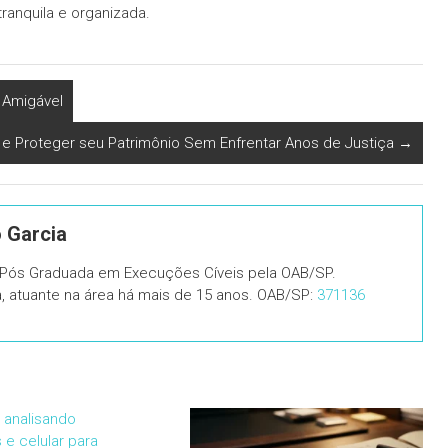
ranquila e organizada.
 Amigável
 e Proteger seu Patrimônio Sem Enfrentar Anos de Justiça
→
o Garcia
, Pós Graduada em Execuções Cíveis pela OAB/SP.
ia, atuante na área há mais de 15 anos. OAB/SP:
371136