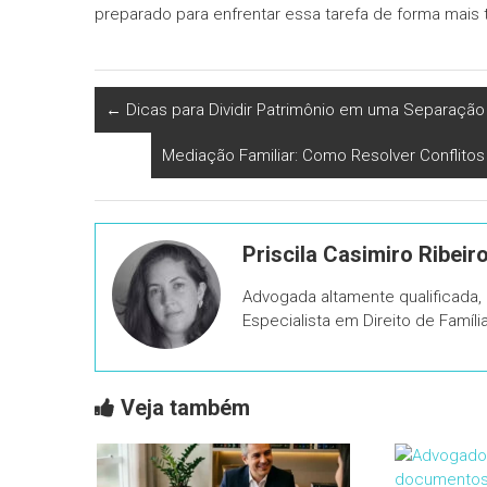
preparado para enfrentar essa tarefa de forma mais t
←
Dicas para Dividir Patrimônio em uma Separação
Mediação Familiar: Como Resolver Conflitos
Priscila Casimiro Ribeir
Advogada altamente qualificada
Especialista em Direito de Famíl
Veja também