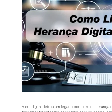
informe-nos
a sua
necessidade.
A era digital deixou um legado complexo: a herança d