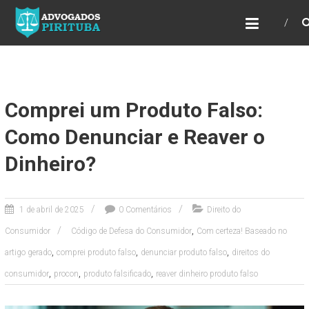
ADVOGADOS PIRITUBA
Precisando de advogado? Entre em contato!
Fazemos toda a assessoria que você
necessita em seu caso. Para saber mais
como podemos te ajudar, entre em contato e
informe-nos a sua necessidade.
Comprei um Produto Falso:
Como Denunciar e Reaver o
Dinheiro?
1 de abril de 2025
0 Comentários
Direito do
,
Consumidor
Código de Defesa do Consumidor
Com certeza! Baseado no
,
,
,
artigo gerado
comprei produto falso
denunciar produto falso
direitos do
,
,
,
consumidor
procon
produto falsificado
reaver dinheiro produto falso