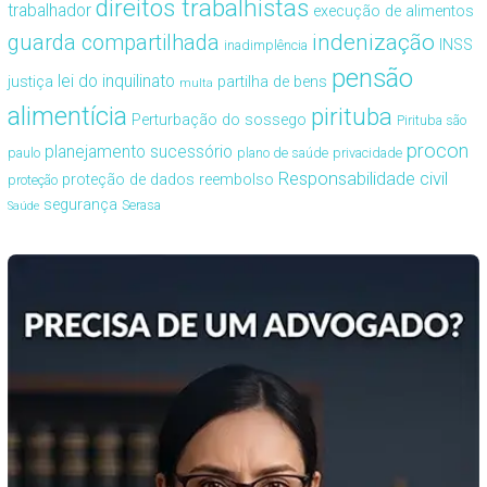
direitos trabalhistas
trabalhador
execução de alimentos
guarda compartilhada
indenização
INSS
inadimplência
pensão
lei do inquilinato
justiça
partilha de bens
multa
alimentícia
pirituba
Perturbação do sossego
Pirituba são
procon
planejamento sucessório
paulo
plano de saúde
privacidade
Responsabilidade civil
proteção de dados
reembolso
proteção
segurança
Serasa
Saúde