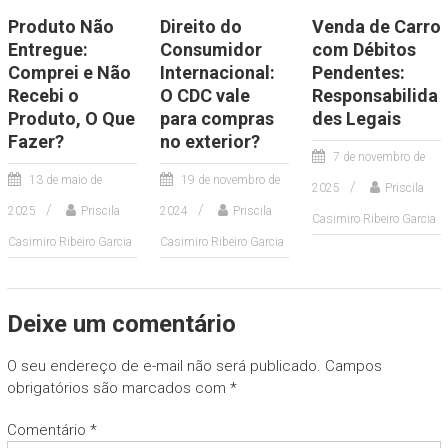
Produto Não
Direito do
Venda de Carro
Entregue:
Consumidor
com Débitos
Comprei e Não
Internacional:
Pendentes:
Recebi o
O CDC vale
Responsabilida
Produto, O Que
para compras
des Legais
Fazer?
no exterior?
7 de novembro de
13 de maio de
19 de novembro de
2025
Priscila
2025
Priscila
2024
Priscila
Casimiro Ribeiro Garcia
Casimiro Ribeiro Garcia
Casimiro Ribeiro Garcia
Deixe um comentário
O seu endereço de e-mail não será publicado.
Campos
obrigatórios são marcados com
*
Comentário
*