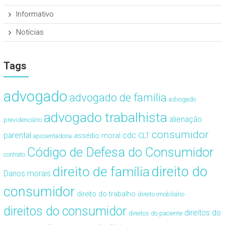
Informativo
Notícias
Tags
advogado
advogado de família
advogado
advogado trabalhista
alienação
previdenciário
consumidor
cdc
parental
assédio moral
CLT
aposentadoria
Código de Defesa do Consumidor
contrato
direito de família
direito do
Danos morais
consumidor
direito do trabalho
direito imobiliário
direitos do consumidor
direitos do
direitos do paciente