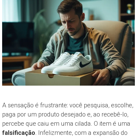
A sensação é frustrante: você pesquisa, escolhe,
paga por um produto desejado e, ao recebê-lo,
percebe que caiu em uma cilada. O item é uma
falsificação
. Infelizmente, com a expansão do