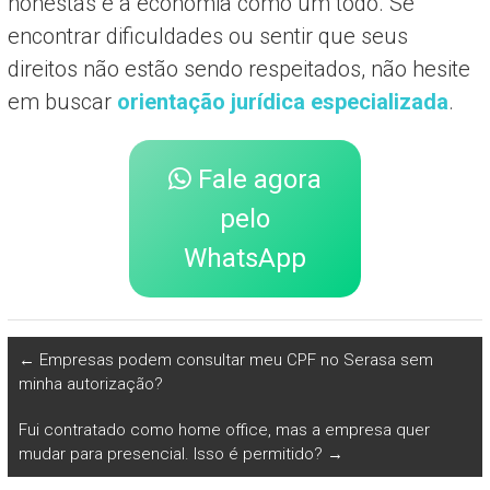
honestas e a economia como um todo. Se
encontrar dificuldades ou sentir que seus
direitos não estão sendo respeitados, não hesite
em buscar
orientação jurídica especializada
.
Fale agora
pelo
WhatsApp
←
Empresas podem consultar meu CPF no Serasa sem
minha autorização?
Fui contratado como home office, mas a empresa quer
mudar para presencial. Isso é permitido?
→