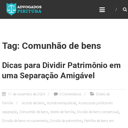
ADVOGADOS PIRITUBA
Precisando de advogado? Entre em contato!
Fazemos toda a assessoria que você
necessita em seu caso. Para saber mais
como podemos te ajudar, entre em contato e
informe-nos a sua necessidade.
Tag: Comunhão de bens
Dicas para Dividir Patrimônio em
uma Separação Amigável
11 de novembro de 2024
0 Comentários
Direito de
,
,
Família
Acordo de bens
Acordo extrajudicial
Assessoria jurídica em
,
,
,
,
separação
Comunhão de bens
direito de família
Divisão de bens consensual
,
,
Divisão de bens no casamento
Divisão de patrimônio
Partilha de bens em