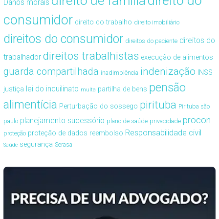
direito de família
direito do
Danos morais
consumidor
direito do trabalho
direito imobiliário
direitos do consumidor
direitos do
direitos do paciente
direitos trabalhistas
trabalhador
execução de alimentos
guarda compartilhada
indenização
INSS
inadimplência
pensão
lei do inquilinato
justiça
partilha de bens
multa
alimentícia
pirituba
Perturbação do sossego
Pirituba são
procon
planejamento sucessório
paulo
plano de saúde
privacidade
Responsabilidade civil
proteção de dados
reembolso
proteção
segurança
Serasa
Saúde