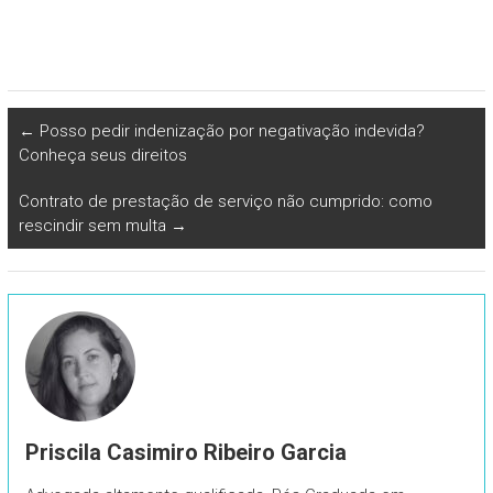
←
Posso pedir indenização por negativação indevida?
Conheça seus direitos
Contrato de prestação de serviço não cumprido: como
rescindir sem multa
→
Priscila Casimiro Ribeiro Garcia