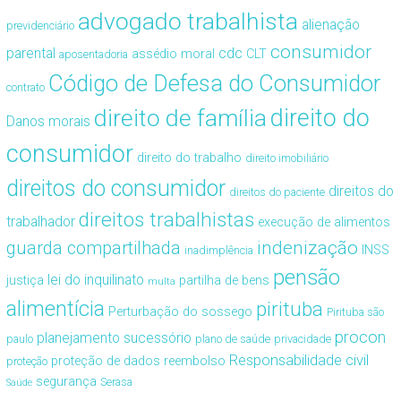
advogado trabalhista
alienação
previdenciário
consumidor
cdc
parental
assédio moral
CLT
aposentadoria
Código de Defesa do Consumidor
contrato
direito de família
direito do
Danos morais
consumidor
direito do trabalho
direito imobiliário
direitos do consumidor
direitos do
direitos do paciente
direitos trabalhistas
trabalhador
execução de alimentos
guarda compartilhada
indenização
INSS
inadimplência
pensão
lei do inquilinato
justiça
partilha de bens
multa
alimentícia
pirituba
Perturbação do sossego
Pirituba são
procon
planejamento sucessório
paulo
plano de saúde
privacidade
Responsabilidade civil
proteção de dados
reembolso
proteção
segurança
Serasa
Saúde