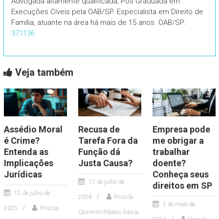
Advogada altamente qualificada, Pós Graduada em
Execuções Cíveis pela OAB/SP. Especialista em Direito de
Família, atuante na área há mais de 15 anos. OAB/SP:
371136
Veja também
Assédio Moral
Recusa de
Empresa pode
é Crime?
Tarefa Fora da
me obrigar a
Entenda as
Função dá
trabalhar
Implicações
Justa Causa?
doente?
Jurídicas
Conheça seus
11 de julho de
direitos em SP
12 de julho de
2026
Priscila
5 de maio de
2025
Priscila
Casimiro Ribeiro Garcia