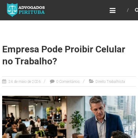
ADVOGADOS PIRITUBA
Precisando de advogado? Entre em contato!
Fazemos toda a assessoria que você
necessita em seu caso. Para saber mais
como podemos te ajudar, entre em contato e
informe-nos a sua necessidade.
Empresa Pode Proibir Celular
no Trabalho?
24 de maio de 2026
0 Comentários
Direito Trabalhista