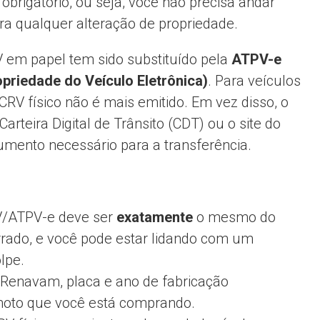
obrigatório, ou seja, você não precisa andar
ra qualquer alteração de propriedade.
V em papel tem sido substituído pela
ATPV-e
priedade do Veículo Eletrônica)
. Para veículos
o CRV físico não é mais emitido. Em vez disso, o
Carteira Digital de Trânsito (CDT) ou o site do
umento necessário para a transferência.
/ATPV-e deve ser
exatamente
o mesmo do
errado, e você pode estar lidando com um
lpe.
, Renavam, placa e ano de fabricação
moto que você está comprando.