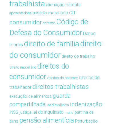
trabalhista
alienação parental
cdc
assédio moral
CLT
aposentadoria
Código de
consumidor
contrato
Defesa do Consumidor
Danos
direito de família
direito
morais
do consumidor
direito do trabalho
direitos do
direito imobiliário
consumidor
direitos do
direitos do paciente
direitos trabalhistas
trabalhador
guarda
execução de alimentos
compartilhada
indenização
inadimplência
lei do inquilinato
INSS
justiça
partilha de
multa
pensão alimentícia
bens
Perturbação