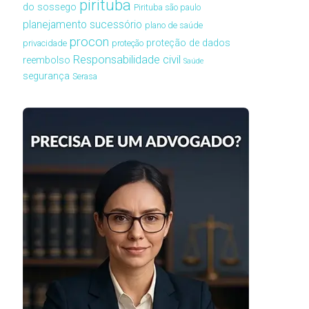
pirituba
do sossego
Pirituba são paulo
planejamento sucessório
plano de saúde
procon
proteção de dados
privacidade
proteção
Responsabilidade civil
reembolso
Saúde
segurança
Serasa