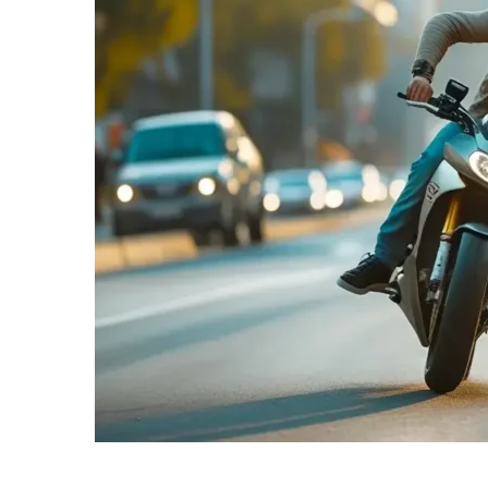
informe-nos
a sua
necessidade.