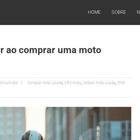
HOME
SOBRE
N
ir ao comprar uma moto
,
,
,
 Consumidor
Comprar moto usada
CRV moto
Golpes moto usada
IPVA