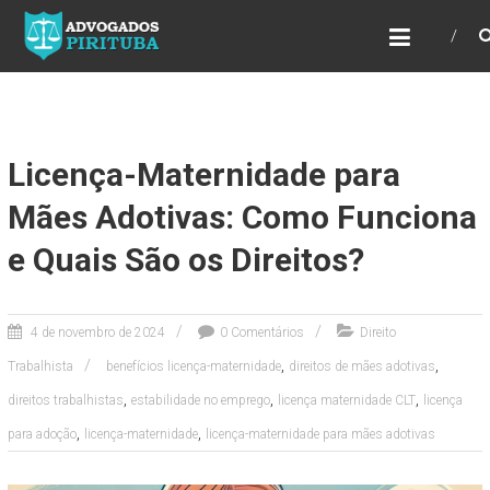
ADVOGADOS PIRITUBA
Precisando de advogado? Entre em contato!
Fazemos toda a assessoria que você
necessita em seu caso. Para saber mais
como podemos te ajudar, entre em contato e
informe-nos a sua necessidade.
Licença-Maternidade para
Mães Adotivas: Como Funciona
e Quais São os Direitos?
4 de novembro de 2024
0 Comentários
Direito
,
,
Trabalhista
benefícios licença-maternidade
direitos de mães adotivas
,
,
,
direitos trabalhistas
estabilidade no emprego
licença maternidade CLT
licença
,
,
para adoção
licença-maternidade
licença-maternidade para mães adotivas