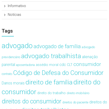
Informativo
Notícias
Tags
advogado
advogado de família
advogado
advogado trabalhista
alienação
previdenciário
consumidor
cdc
parental
assédio moral
CLT
aposentadoria
Código de Defesa do Consumidor
contrato
direito de família
direito do
Danos morais
consumidor
direito do trabalho
direito imobiliário
direitos do consumidor
direitos do
direitos do paciente