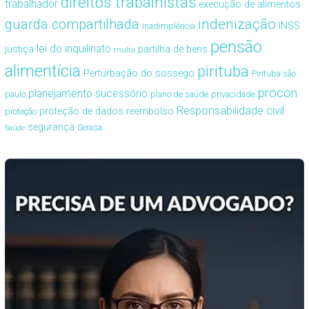
direitos trabalhistas
trabalhador
execução de alimentos
guarda compartilhada
indenização
INSS
inadimplência
pensão
lei do inquilinato
justiça
partilha de bens
multa
alimentícia
pirituba
Perturbação do sossego
Pirituba são
procon
planejamento sucessório
paulo
plano de saúde
privacidade
Responsabilidade civil
proteção de dados
reembolso
proteção
segurança
Serasa
Saúde