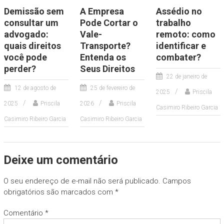
Demissão sem
A Empresa
Assédio no
consultar um
Pode Cortar o
trabalho
advogado:
Vale-
remoto: como
quais direitos
Transporte?
identificar e
você pode
Entenda os
combater?
perder?
Seus Direitos
22 de janeiro de
12 de agosto de
25 de fevereiro de
2025
Priscila
2025
Priscila
2026
Priscila
Casimiro Ribeiro Garcia
Casimiro Ribeiro Garcia
Casimiro Ribeiro Garcia
Deixe um comentário
O seu endereço de e-mail não será publicado.
Campos
obrigatórios são marcados com
*
Comentário
*