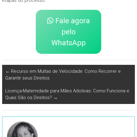
etapas do processo.
Fale agora
pelo
WhatsApp
←
Recurso em Multas de Velocidade: Como Recorrer e
Garantir seus Direitos
Licença-Maternidade para Mães Adotivas: Como Funciona e
Quais São os Direitos?
→