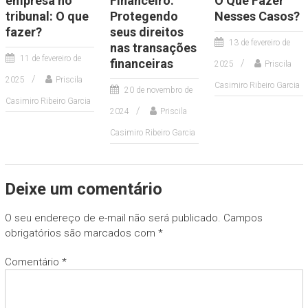
empresa no
Financeiro:
O Que Fazer
tribunal: O que
Protegendo
Nesses Casos?
fazer?
seus direitos
13 de fevereiro de
nas transações
11 de fevereiro de
financeiras
2025
Priscila
2025
Priscila
Casimiro Ribeiro Garcia
20 de novembro de
Casimiro Ribeiro Garcia
2024
Priscila
Casimiro Ribeiro Garcia
Deixe um comentário
O seu endereço de e-mail não será publicado.
Campos
obrigatórios são marcados com
*
Comentário
*