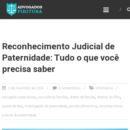
ADVOGADOS PIRITUBA
Precisando de advogado? Entre em contato!
Fazemos toda a assessoria que você
necessita em seu caso. Para saber mais
como podemos te ajudar, entre em contato e
informe-nos a sua necessidade.
Reconhecimento Judicial de
Paternidade: Tudo o que você
precisa saber
3 de novembro de 2024
0 Comentários
Informativo
,
,
,
,
advogado especialista
convivência familiar
direito de família
direitos do filho
,
,
,
exame de dna
investigação de paternidade
pensão alimentícia
reconhecimento
judicial de paternidade