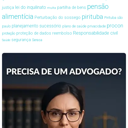
pensão
lei do inquilinato
justiça
partilha de bens
multa
alimentícia
pirituba
Perturbação do sossego
Pirituba são
procon
planejamento sucessório
paulo
plano de saúde
privacidade
Responsabilidade civil
proteção de dados
reembolso
proteção
segurança
Serasa
Saúde