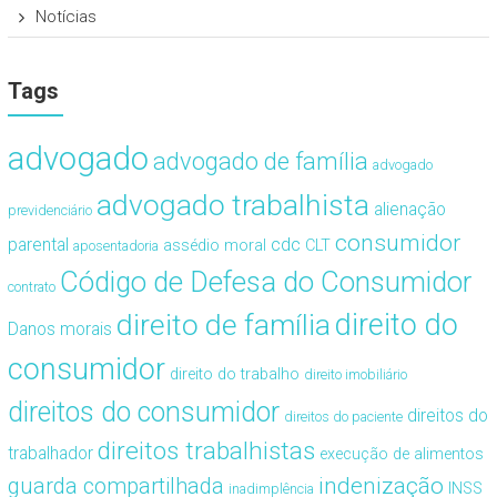
Notícias
Tags
advogado
advogado de família
advogado
advogado trabalhista
alienação
previdenciário
consumidor
cdc
parental
assédio moral
CLT
aposentadoria
Código de Defesa do Consumidor
contrato
direito de família
direito do
Danos morais
consumidor
direito do trabalho
direito imobiliário
direitos do consumidor
direitos do
direitos do paciente
direitos trabalhistas
trabalhador
execução de alimentos
guarda compartilhada
indenização
INSS
inadimplência